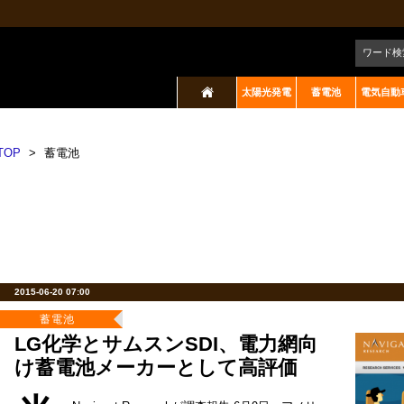
ワード検
太陽光発電
蓄電池
電気自動
TOP
>
蓄電池
2015-06-20 07:00
蓄電池
LG化学とサムスンSDI、電力網向
け蓄電池メーカーとして高評価