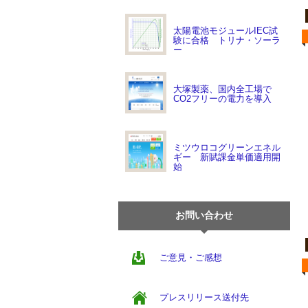
太陽電池モジュールIEC試
験に合格 トリナ・ソーラ
ー
大塚製薬、国内全工場で
CO2フリーの電力を導入
ミツウロコグリーンエネル
ギー 新賦課金単価適用開
始
お問い合わせ
ご意見・ご感想
プレスリリース送付先