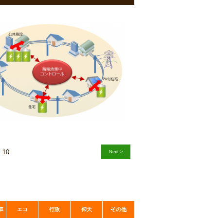
10
Next >
車
エコ
行政
仰天
その他