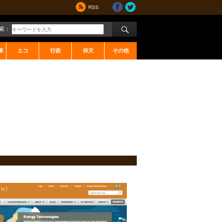
RSS
索：
車
エコ
行政
仰天
その他