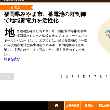
蓄電池
福岡県みやま市、蓄電池の群制御
で地域新電力を活性化
地
産地消型再生可能エネルギー面的利用等推進事業
福岡県みやま市と株式会社エプコ スマートエネル
ギーカンパニー（以下、エプコ）は、経済産業省の「平成
26年度地産地消型再生可能エネルギー面的利用等推進事
業」に採択されたことを発表した。 電力需給のインバラ
ン…
続きを読む...
1
2
3
4
5
6
7
8
9
< Prev
太陽光発電
蓄電池
電気自動