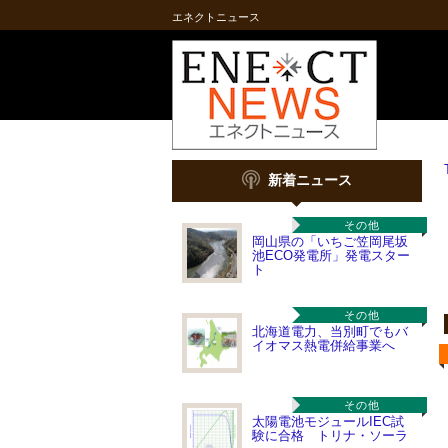
エネクトニュース
新着ニュース
その他
岡山県の「いちご笠岡尾坂
池ECO発電所」発電スター
ト
その他
北海道電力、当別町でもバ
イオマス熱電併給事業へ
その他
太陽電池モジュールIEC試
験に合格 トリナ・ソーラ