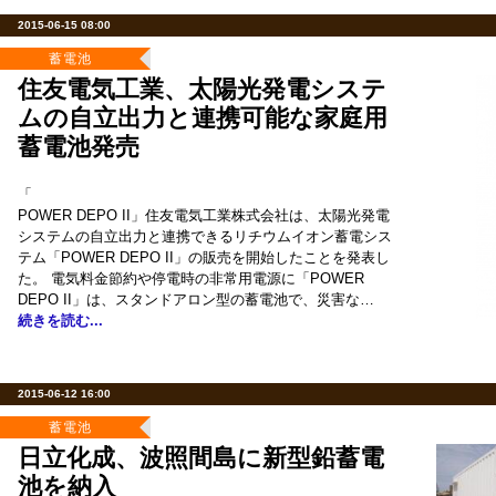
2015-06-15 08:00
蓄電池
住友電気工業、太陽光発電システ
ムの自立出力と連携可能な家庭用
蓄電池発売
「
POWER DEPO II」住友電気工業株式会社は、太陽光発電
システムの自立出力と連携できるリチウムイオン蓄電シス
テム「POWER DEPO II」の販売を開始したことを発表し
た。 電気料金節約や停電時の非常用電源に「POWER
DEPO II」は、スタンドアロン型の蓄電池で、災害な…
続きを読む...
2015-06-12 16:00
蓄電池
日立化成、波照間島に新型鉛蓄電
池を納入