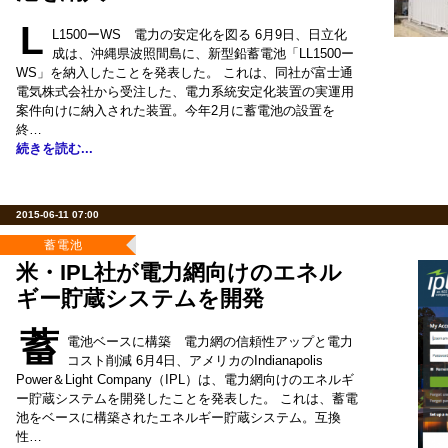
L
L1500ーWS 電力の安定化を図る 6月9日、日立化
成は、沖縄県波照間島に、新型鉛蓄電池「LL1500ー
WS」を納入したことを発表した。 これは、同社が富士通
電気株式会社から受注した、電力系統安定化装置の実運用
案件向けに納入された装置。今年2月に蓄電池の設置を
終…
続きを読む...
2015-06-11 07:00
蓄電池
米・IPL社が電力網向けのエネル
ギー貯蔵システムを開発
蓄
電池ベースに構築 電力網の信頼性アップと電力
コスト削減 6月4日、アメリカのIndianapolis
Power＆Light Company（IPL）は、電力網向けのエネルギ
ー貯蔵システムを開発したことを発表した。 これは、蓄電
池をベースに構築されたエネルギー貯蔵システム。互換
性…