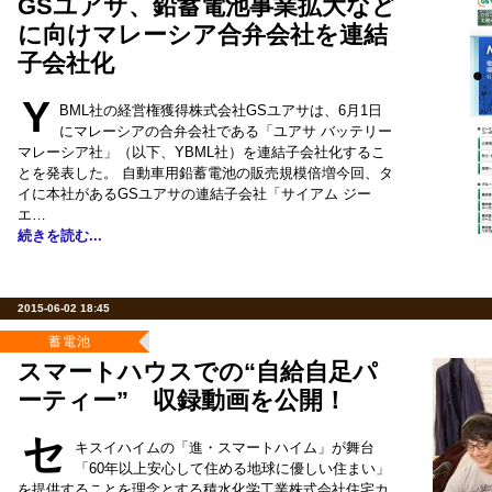
GSユアサ、鉛蓄電池事業拡大など
に向けマレーシア合弁会社を連結
子会社化
Y
BML社の経営権獲得株式会社GSユアサは、6月1日
にマレーシアの合弁会社である「ユアサ バッテリー
マレーシア社」（以下、YBML社）を連結子会社化するこ
とを発表した。 自動車用鉛蓄電池の販売規模倍増今回、タ
イに本社があるGSユアサの連結子会社「サイアム ジー
エ…
続きを読む...
2015-06-02 18:45
蓄電池
スマートハウスでの“自給自足パ
ーティー” 収録動画を公開！
セ
キスイハイムの「進・スマートハイム」が舞台
「60年以上安心して住める地球に優しい住まい」
を提供することを理念とする積水化学工業株式会社住宅カ