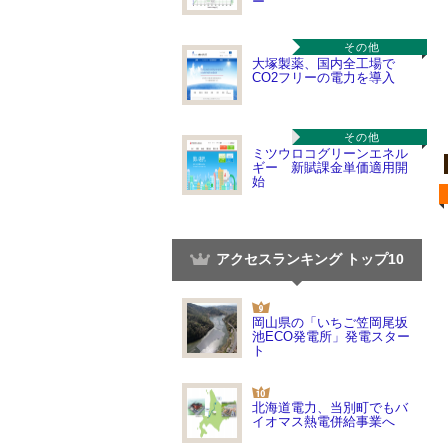
ー
その他
大塚製薬、国内全工場で
CO2フリーの電力を導入
その他
ミツウロコグリーンエネル
ギー 新賦課金単価適用開
始
アクセスランキング トップ10
岡山県の「いちご笠岡尾坂
池ECO発電所」発電スター
ト
北海道電力、当別町でもバ
イオマス熱電併給事業へ