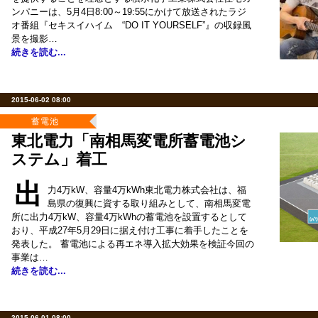
ンパニーは、5月4日8:00～19:55にかけて放送されたラジ
オ番組『セキスイハイム “DO IT YOURSELF”』の収録風
景を撮影…
続きを読む...
2015-06-02 08:00
蓄電池
東北電力「南相馬変電所蓄電池シ
ステム」着工
出
力4万kW、容量4万kWh東北電力株式会社は、福
島県の復興に資する取り組みとして、南相馬変電
所に出力4万kW、容量4万kWhの蓄電池を設置するとして
おり、平成27年5月29日に据え付け工事に着手したことを
発表した。 蓄電池による再エネ導入拡大効果を検証今回の
事業は…
続きを読む...
2015-06-01 08:00