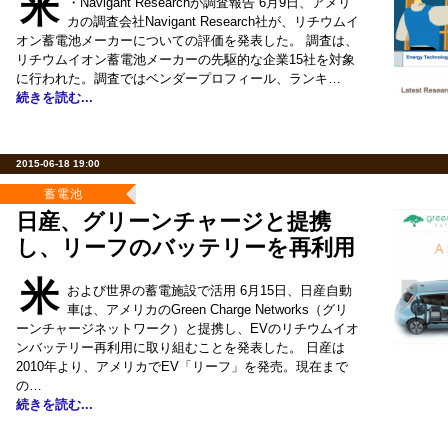
米
・Navigant Researchが調査報告 6月9日、アメリ
カの調査会社Navigant Research社が、リチウムイ
オン蓄電池メーカーについての評価を発表した。 調査は、
リチウムイオン蓄電池メーカーの先駆的な企業15社を対象
に行われた。調査ではベンダープロフィール、ランキ…
続きを読む...
2015-06-18 19:00
蓄電池
日産、グリーンチャージと提携
し、リーフのバッテリーを再利用
米
および世界の蓄電施設で活用 6月15日、日産自動
車は、アメリカのGreen Charge Networks（グリ
ーンチャージネットワーク）と提携し、EVのリチウムイオ
ンバッテリー再利用に取り組むことを発表した。 日産は
2010年より、アメリカでEV「リーフ」を発売。現在まで
の…
続きを読む...