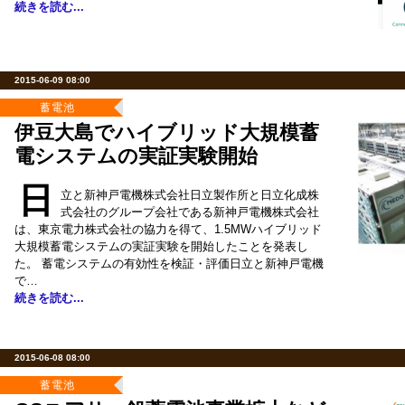
続きを読む...
2015-06-09 08:00
蓄電池
伊豆大島でハイブリッド大規模蓄
電システムの実証実験開始
日
立と新神戸電機株式会社日立製作所と日立化成株
式会社のグループ会社である新神戸電機株式会社
は、東京電力株式会社の協力を得て、1.5MWハイブリッド
大規模蓄電システムの実証実験を開始したことを発表し
た。 蓄電システムの有効性を検証・評価日立と新神戸電機
で…
続きを読む...
2015-06-08 08:00
蓄電池