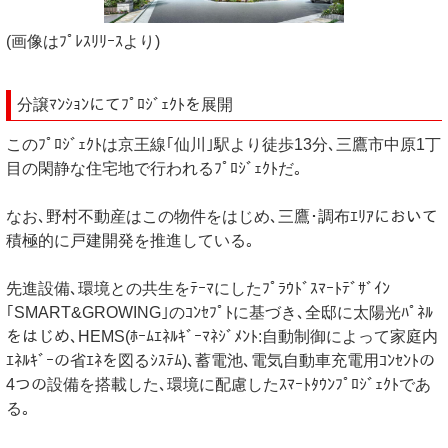
(画像はﾌﾟﾚｽﾘﾘｰｽより)
分譲ﾏﾝｼｮﾝにてﾌﾟﾛｼﾞｪｸﾄを展開
このﾌﾟﾛｼﾞｪｸﾄは京王線｢仙川｣駅より徒歩13分､三鷹市中原1丁
目の閑静な住宅地で行われるﾌﾟﾛｼﾞｪｸﾄだ｡
なお､野村不動産はこの物件をはじめ､三鷹･調布ｴﾘｱにおいて
積極的に戸建開発を推進している｡
先進設備､環境との共生をﾃｰﾏにしたﾌﾟﾗｳﾄﾞｽﾏｰﾄﾃﾞｻﾞｲﾝ
｢SMART&GROWING｣のｺﾝｾﾌﾟﾄに基づき､全邸に太陽光ﾊﾟﾈﾙ
をはじめ､HEMS(ﾎｰﾑｴﾈﾙｷﾞｰﾏﾈｼﾞﾒﾝﾄ:自動制御によって家庭内
ｴﾈﾙｷﾞｰの省ｴﾈを図るｼｽﾃﾑ)､蓄電池､電気自動車充電用ｺﾝｾﾝﾄの
4つの設備を搭載した､環境に配慮したｽﾏｰﾄﾀｳﾝﾌﾟﾛｼﾞｪｸﾄであ
る｡