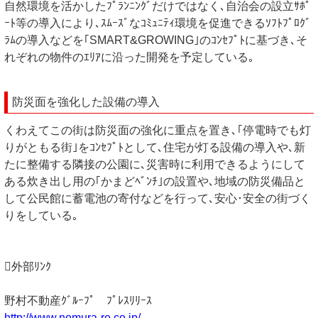
自然環境を活かしたﾌﾟﾗﾝﾆﾝｸﾞだけではなく､自治会の設立ｻﾎﾟ
ｰﾄ等の導入により､ｽﾑｰｽﾞなｺﾐｭﾆﾃｨ環境を促進できるｿﾌﾄﾌﾟﾛｸﾞ
ﾗﾑの導入などを｢SMART&GROWING｣のｺﾝｾﾌﾟﾄに基づき､そ
れぞれの物件のｴﾘｱに沿った開発を予定している｡
防災面を強化した設備の導入
くわえてこの街は防災面の強化に重点を置き､｢停電時でも灯
りがともる街｣をｺﾝｾﾌﾟﾄとして､住宅が灯る設備の導入や､新
たに整備する隣接の公園に､災害時に利用できるようにして
ある炊き出し用の｢かまどﾍﾞﾝﾁ｣の設置や､地域の防災備品と
して公民館に蓄電池の寄付などを行って､安心･安全の街づく
りをしている｡
外部ﾘﾝｸ
野村不動産ｸﾞﾙｰﾌﾟ ﾌﾟﾚｽﾘﾘｰｽ
http://www.nomura-re.co.jp/