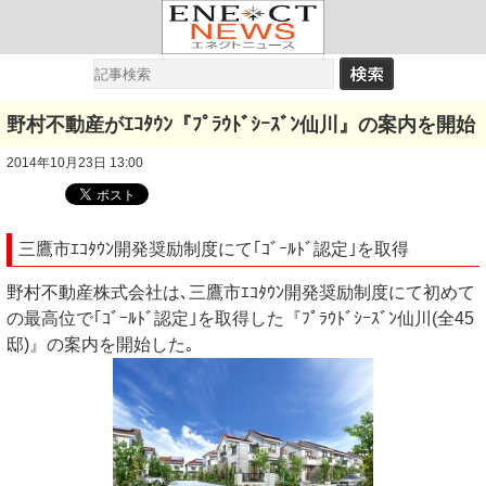
野村不動産がｴｺﾀｳﾝ『ﾌﾟﾗｳﾄﾞｼｰｽﾞﾝ仙川』の案内を開始
2014年10月23日 13:00
三鷹市ｴｺﾀｳﾝ開発奨励制度にて｢ｺﾞｰﾙﾄﾞ認定｣を取得
野村不動産株式会社は､三鷹市ｴｺﾀｳﾝ開発奨励制度にて初めて
の最高位で｢ｺﾞｰﾙﾄﾞ認定｣を取得した『ﾌﾟﾗｳﾄﾞｼｰｽﾞﾝ仙川(全45
邸)』の案内を開始した｡