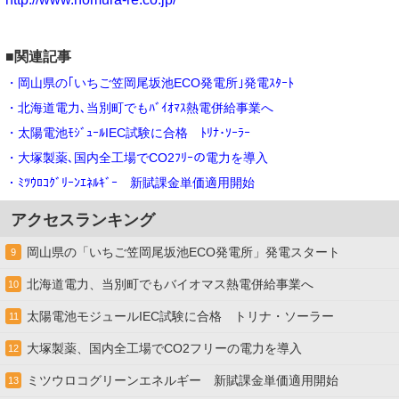
■関連記事
・岡山県の｢いちご笠岡尾坂池ECO発電所｣発電ｽﾀｰﾄ
・北海道電力､当別町でもﾊﾞｲｵﾏｽ熱電併給事業へ
・太陽電池ﾓｼﾞｭｰﾙIEC試験に合格 ﾄﾘﾅ･ｿｰﾗｰ
・大塚製薬､国内全工場でCO2ﾌﾘｰの電力を導入
・ﾐﾂｳﾛｺｸﾞﾘｰﾝｴﾈﾙｷﾞｰ 新賦課金単価適用開始
アクセスランキング
岡山県の「いちご笠岡尾坂池ECO発電所」発電スタート
9
北海道電力、当別町でもバイオマス熱電併給事業へ
10
太陽電池モジュールIEC試験に合格 トリナ・ソーラー
11
大塚製薬、国内全工場でCO2フリーの電力を導入
12
ミツウロコグリーンエネルギー 新賦課金単価適用開始
13