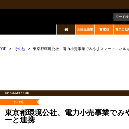
ワード検
太陽光発電
蓄電池
電気自動
TOP
>
その他
>
東京都環境公社、電力小売事業でみやまスマートエネル
2016-04-13 13:00
その他
東京都環境公社、電力小売事業でみ
ーと連携