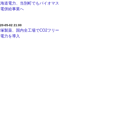
北海道電力、当別町でもバイオマス
熱電併給事業へ
20-05-02 21:00
大塚製薬、国内全工場でCO2フリー
の電力を導入