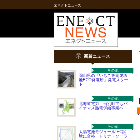
エネクトニュース
新着ニュース
その他
岡山県の「いちご笠岡尾坂
池ECO発電所」発電スター
ト
その他
北海道電力、当別町でもバ
イオマス熱電併給事業へ
その他
太陽電池モジュールIEC試
験に合格 トリナ・ソーラ