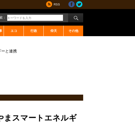
RSS
索：
車
エコ
行政
仰天
その他
ギーと連携
やまスマートエネルギ