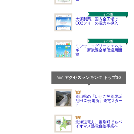
ー
その他
大塚製薬、国内全工場で
CO2フリーの電力を導入
その他
ミツウロコグリーンエネル
ギー 新賦課金単価適用開
始
アクセスランキング トップ10
岡山県の「いちご笠岡尾坂
池ECO発電所」発電スター
ト
北海道電力、当別町でもバ
イオマス熱電併給事業へ