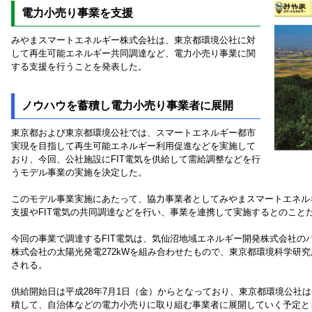
電力小売り事業を支援
みやまスマートエネルギー株式会社は、東京都環境公社に対
して再生可能エネルギー共同調達など、電力小売り事業に関
する支援を行うことを発表した。
ノウハウを蓄積し電力小売り事業者に展開
東京都および東京都環境公社では、スマートエネルギー都市
実現を目指して再生可能エネルギー利用促進などを実施して
おり、今回、公社施設にFIT電気を供給して需給調整などを行
うモデル事業の実施を決定した。
このモデル事業実施にあたって、協力事業者としてみやまスマートエネル
支援やFIT電気の共同調達などを行い、事業を連携して実施するとのこと
今回の事業で調達するFIT電気は、気仙沼地域エネルギー開発株式会社のバ
株式会社の太陽光発電272kWを組み合わせたもので、東京都環境科学研
される。
供給開始日は平成28年7月1日（金）からとなっており、東京都環境公社
積して、自治体などの電力小売りに取り組む事業者に展開していく予定と