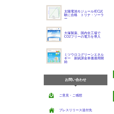
太陽電池モジュールIEC試
験に合格 トリナ・ソーラ
ー
大塚製薬、国内全工場で
CO2フリーの電力を導入
ミツウロコグリーンエネル
ギー 新賦課金単価適用開
始
お問い合わせ
ご意見・ご感想
プレスリリース送付先