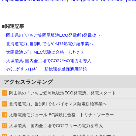
■関連記事
・岡山県の｢いちご笠岡尾坂池ECO発電所｣発電ｽﾀｰﾄ
・北海道電力､当別町でもﾊﾞｲｵﾏｽ熱電併給事業へ
・太陽電池ﾓｼﾞｭｰﾙIEC試験に合格 ﾄﾘﾅ･ｿｰﾗｰ
・大塚製薬､国内全工場でCO2ﾌﾘｰの電力を導入
・ﾐﾂｳﾛｺｸﾞﾘｰﾝｴﾈﾙｷﾞｰ 新賦課金単価適用開始
アクセスランキング
岡山県の「いちご笠岡尾坂池ECO発電所」発電スタート
9
北海道電力、当別町でもバイオマス熱電併給事業へ
10
太陽電池モジュールIEC試験に合格 トリナ・ソーラー
11
大塚製薬、国内全工場でCO2フリーの電力を導入
12