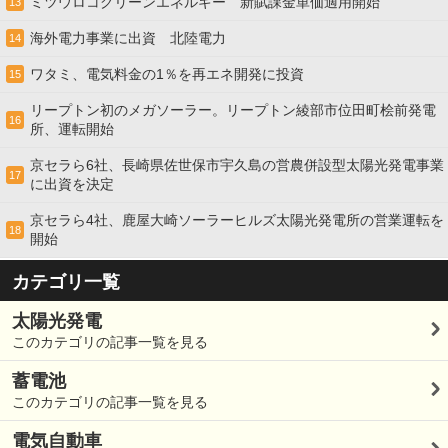
ミツウロコグリーンエネルギー 新賦課金単価適用開始
13
海外電力事業に出資 北陸電力
14
ワタミ、電気料金の1％を再エネ開発に投資
15
リープトン初のメガソーラー。リープトン綾部市位田町桧前発電
16
所、運転開始
京セラら6社、長崎県佐世保市宇久島の営農併設型太陽光発電事業
17
に出資を決定
京セラら4社、鹿屋大崎ソーラーヒルズ太陽光発電所の営業運転を
18
開始
カテゴリ一覧
太陽光発電
このカテゴリの記事一覧を見る
蓄電池
このカテゴリの記事一覧を見る
電気自動車