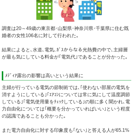
調査は20～49歳の東京都･山梨県･神奈川県･千葉県に住む既
婚者の女性106名に対して行われた｡
結果によると､水道､電気､ｶﾞｽからなる光熱費の中で､主婦層
が最も気にしている料金が｢電気代｣であることが分かった｡
ﾒﾃﾞｨｱ露出の影響は高いという結果に
主婦が行っている電気の節制術では､｢使わない部屋の電気を
消すようにしている｣｢ｴｱｺﾝについては常に気にして温度調節
している｣｢電気使用量をﾁｪｯｸしている｣の順に多く聞かれ､電
力自由化については｢概要を分かっていればいい｣という程度
の認識であることも分かった｡
また電力自由化に対する印象度も｢ない｣と答える人が65.1%