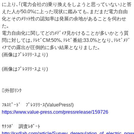
に上り､｢(電力会社の)乗り換えをしようと思っていない｣と答
えた人が50.0%に上った現状に鑑みても､まだまだ電力自由
化とそのﾒﾘｯﾄ性の認知率は発展の余地があることを伺わせ
た｡
電力自由化に関してどのﾒﾃﾞｨｱ見かけることが多いかとう質
問に対しては､ﾃﾚﾋﾞCM:50%､ﾃﾚﾋﾞ番組:33.0%となり､ﾃﾚﾋﾞﾒﾃﾞ
ｨｱでの露出が圧倒的に多い結果となりました｡
(画像はﾌﾟﾚｽﾘﾘｰｽより)
(画像はﾌﾟﾚｽﾘﾘｰｽより)
外部ﾘﾝｸ
ﾌﾙｽﾋﾟｰﾄﾞ ﾌﾟﾚｽﾘﾘｰｽ(ValuePress!)
https://www.value-press.com/pressrelease/159726
ｻﾁﾗﾎﾞ 調査ﾚﾎﾟｰﾄ
http://sxdlab.com/article/Survey_deregulation_of_electric_pow