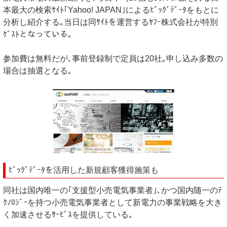
本最大の検索ｻｲﾄ｢Yahoo! JAPAN｣によるﾋﾞｯｸﾞﾃﾞｰﾀをもとに
分析し紹介する｡当日は同ｻｲﾄを運営するﾔﾌｰ株式会社が特別
ｹﾞｽﾄとなっている｡
参加費は無料だが､事前登録制で定員は20社｡申し込み多数の
場合は抽選となる｡
ﾋﾞｯｸﾞﾃﾞｰﾀを活用した新規顧客獲得施策も
同社は国内唯一の｢支援型小売電気事業者｣､かつ国内随一のﾃ
ｸﾉﾛｼﾞｰを持つ小売電気事業者として新電力の事業戦略を大き
く加速させるｻｰﾋﾞｽを提供している｡