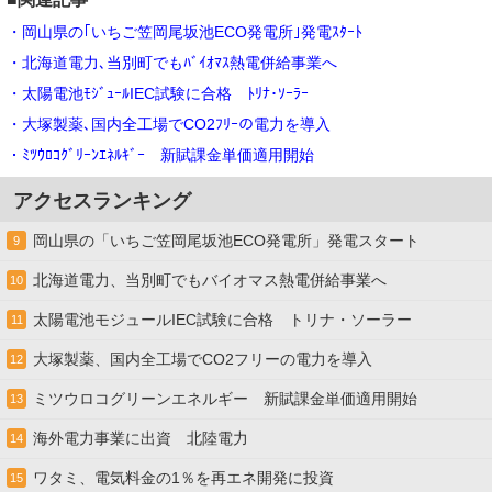
・岡山県の｢いちご笠岡尾坂池ECO発電所｣発電ｽﾀｰﾄ
・北海道電力､当別町でもﾊﾞｲｵﾏｽ熱電併給事業へ
・太陽電池ﾓｼﾞｭｰﾙIEC試験に合格 ﾄﾘﾅ･ｿｰﾗｰ
・大塚製薬､国内全工場でCO2ﾌﾘｰの電力を導入
・ﾐﾂｳﾛｺｸﾞﾘｰﾝｴﾈﾙｷﾞｰ 新賦課金単価適用開始
アクセスランキング
岡山県の「いちご笠岡尾坂池ECO発電所」発電スタート
9
北海道電力、当別町でもバイオマス熱電併給事業へ
10
太陽電池モジュールIEC試験に合格 トリナ・ソーラー
11
大塚製薬、国内全工場でCO2フリーの電力を導入
12
ミツウロコグリーンエネルギー 新賦課金単価適用開始
13
海外電力事業に出資 北陸電力
14
ワタミ、電気料金の1％を再エネ開発に投資
15