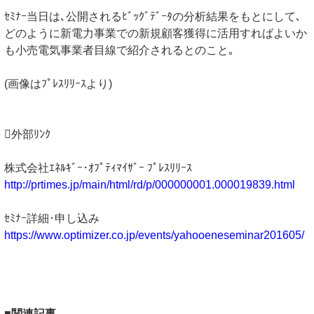
ｾﾐﾅｰ当日は､公開されるﾋﾞｯｸﾞﾃﾞｰﾀの分析結果をもとにして､
どのように新電力事業での新規顧客獲得に活用すればよいか
も小売電気事業者目線で紹介されるとのこと｡
(画像はﾌﾟﾚｽﾘﾘｰｽより)
外部ﾘﾝｸ
株式会社ｴﾈﾙｷﾞｰ･ｵﾌﾟﾃｨﾏｲｻﾞｰ ﾌﾟﾚｽﾘﾘｰｽ
http://prtimes.jp/main/html/rd/p/000000001.000019839.html
ｾﾐﾅｰ詳細･申し込み
https://www.optimizer.co.jp/events/yahooeneseminar201605/
■関連記事