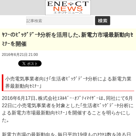
ﾔﾌｰのﾋﾞｯｸﾞﾃﾞｰﾀ分析を活用した､新電力市場最新動向ｾ
ﾐﾅｰを開催
2016年6月21日 21:00
小売電気事業者向け｢生活者ﾋﾞｯｸﾞﾃﾞｰﾀ分析による新電力業
界最新動向ｾﾐﾅｰ｣
2016年6月17日､株式会社ｴﾈﾙｷﾞｰ･ｵﾌﾟﾃｨﾏｲｻﾞｰは､同社にて6月
22日に小売電気事業者を対象とした｢生活者ﾋﾞｯｸﾞﾃﾞｰﾀ分析に
よる新電力市場最新動向ｾﾐﾅｰ｣を開催することを明らかにし
た｡
新電力市場の最新動向を､毎日平均19億ものｱｸｾｽ数を誇る日