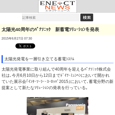
太陽光40周年のﾊﾟﾅｿﾆｯｸ 新蓄電ｿﾘｭｰｼｮﾝを発表
2015年6月27日 07:30
太陽光発電を一層引き立てる蓄電ｼｽﾃﾑ
太陽光発電事業に取り組んで40周年を迎えるﾊﾟﾅｿﾆｯｸ株式会
社は､今月6月10日から12日までﾄﾞｲﾂ･ﾐｭﾝﾍﾝにおいて開かれ
ていた展示会｢ｲﾝﾀｰｿｰﾗｰ･ﾖｰﾛｯﾊﾟ2015｣において､蓄電分野の新
提案として新たなｿﾘｭｰｼｮﾝの発表を行っている｡