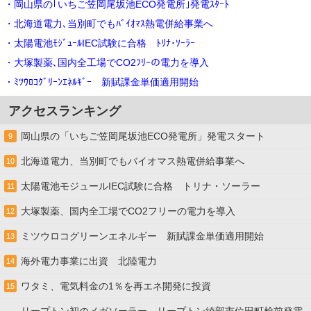
・岡山県の｢いちご笠岡尾坂池ECO発電所｣発電ｽﾀｰﾄ
・北海道電力､当別町でもﾊﾞｲｵﾏｽ熱電併給事業へ
・太陽電池ﾓｼﾞｭｰﾙIEC試験に合格 ﾄﾘﾅ･ｿｰﾗｰ
・大塚製薬､国内全工場でCO2ﾌﾘｰの電力を導入
・ﾐﾂｳﾛｺｸﾞﾘｰﾝｴﾈﾙｷﾞｰ 新賦課金単価適用開始
アクセスランキング
岡山県の「いちご笠岡尾坂池ECO発電所」発電スタート
9
北海道電力、当別町でもバイオマス熱電併給事業へ
10
太陽電池モジュールIEC試験に合格 トリナ・ソーラー
11
大塚製薬、国内全工場でCO2フリーの電力を導入
12
ミツウロコグリーンエネルギー 新賦課金単価適用開始
13
海外電力事業に出資 北陸電力
14
ワタミ、電気料金の1％を再エネ開発に投資
15
リープトン初のメガソーラー。リープトン綾部市位田町桧前発電