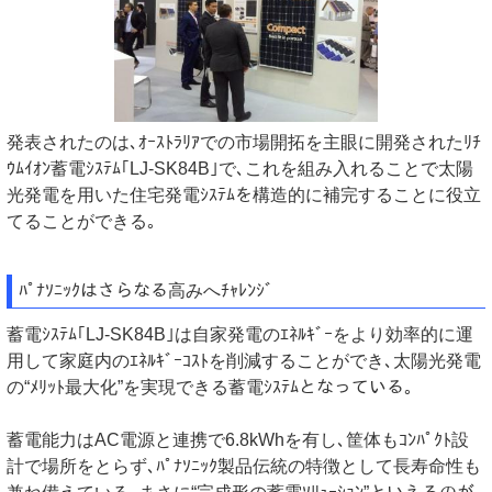
発表されたのは､ｵｰｽﾄﾗﾘｱでの市場開拓を主眼に開発されたﾘﾁ
ｳﾑｲｵﾝ蓄電ｼｽﾃﾑ｢LJ-SK84B｣で､これを組み入れることで太陽
光発電を用いた住宅発電ｼｽﾃﾑを構造的に補完することに役立
てることができる｡
ﾊﾟﾅｿﾆｯｸはさらなる高みへﾁｬﾚﾝｼﾞ
蓄電ｼｽﾃﾑ｢LJ-SK84B｣は自家発電のｴﾈﾙｷﾞｰをより効率的に運
用して家庭内のｴﾈﾙｷﾞｰｺｽﾄを削減することができ､太陽光発電
の“ﾒﾘｯﾄ最大化”を実現できる蓄電ｼｽﾃﾑとなっている｡
蓄電能力はAC電源と連携で6.8kWhを有し､筐体もｺﾝﾊﾟｸﾄ設
計で場所をとらず､ﾊﾟﾅｿﾆｯｸ製品伝統の特徴として長寿命性も