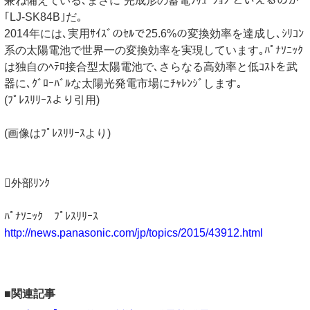
兼ね備えている､まさに“完成形の蓄電ｿﾘｭｰｼｮﾝ”といえるのが
｢LJ-SK84B｣だ｡
2014年には､実用ｻｲｽﾞのｾﾙで25.6%の変換効率を達成し､ｼﾘｺﾝ
系の太陽電池で世界一の変換効率を実現しています｡ﾊﾟﾅｿﾆｯｸ
は独自のﾍﾃﾛ接合型太陽電池で､さらなる高効率と低ｺｽﾄを武
器に､ｸﾞﾛｰﾊﾞﾙな太陽光発電市場にﾁｬﾚﾝｼﾞします｡
(ﾌﾟﾚｽﾘﾘｰｽより引用)
(画像はﾌﾟﾚｽﾘﾘｰｽより)
外部ﾘﾝｸ
ﾊﾟﾅｿﾆｯｸ ﾌﾟﾚｽﾘﾘｰｽ
http://news.panasonic.com/jp/topics/2015/43912.html
■関連記事