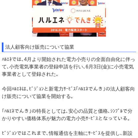
法人顧客向け販売について協業
ﾊﾙｴﾈでは､4月より開始された電力小売りの全面自由化に伴っ
て､小売電気事業者の登録申請を行い､6月3日(金)に小売電気
事業者として登録された｡
今回ﾊﾙｴﾈは､ﾋﾞｼﾞｮﾝと新電力ｻｰﾋﾞｽ｢ﾊﾙｴﾈでんき｣の法人顧客向
け販売について協業を開始する｡
｢ﾊﾙｴﾈでんき｣の特長としては､安心の品質と価格､ｼﾝﾌﾟﾙで分
かりやすい価格体系が魅力の電力小売ｻｰﾋﾞｽとなっている｡
ﾋﾞｼﾞｮﾝではこれまで､情報通信を主軸にｻｰﾋﾞｽを提供し､新設