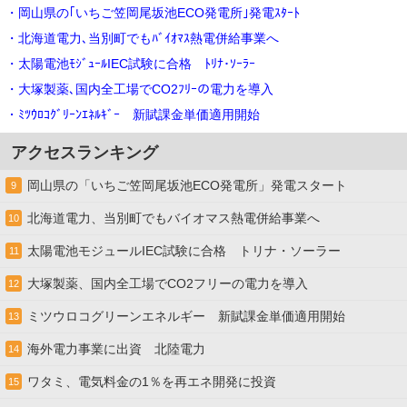
・岡山県の｢いちご笠岡尾坂池ECO発電所｣発電ｽﾀｰﾄ
・北海道電力､当別町でもﾊﾞｲｵﾏｽ熱電併給事業へ
・太陽電池ﾓｼﾞｭｰﾙIEC試験に合格 ﾄﾘﾅ･ｿｰﾗｰ
・大塚製薬､国内全工場でCO2ﾌﾘｰの電力を導入
・ﾐﾂｳﾛｺｸﾞﾘｰﾝｴﾈﾙｷﾞｰ 新賦課金単価適用開始
アクセスランキング
岡山県の「いちご笠岡尾坂池ECO発電所」発電スタート
9
北海道電力、当別町でもバイオマス熱電併給事業へ
10
太陽電池モジュールIEC試験に合格 トリナ・ソーラー
11
大塚製薬、国内全工場でCO2フリーの電力を導入
12
ミツウロコグリーンエネルギー 新賦課金単価適用開始
13
海外電力事業に出資 北陸電力
14
ワタミ、電気料金の1％を再エネ開発に投資
15