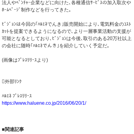
法人やﾍﾞﾝﾁｬｰ企業などに向けた､各種通信ｻｰﾋﾞｽの加入取次や
ﾎｰﾑﾍﾟｰｼﾞ制作などを行ってきた｡
ﾋﾞｼﾞｮﾝは今回の｢ﾊﾙｴﾈでんき｣販売開始により､電気料金のｺｽﾄ
ｶｯﾄを提案できるようになるので､より一層事業活動の支援が
可能となるとしており､ﾋﾞｼﾞｮﾝは今後､取引のある20万社以上
の会社に随時｢ﾊﾙｴﾈでんき｣を紹介していく予定だ｡
(画像はﾌﾟﾚｽﾘﾘｰｽより)
外部ﾘﾝｸ
ﾊﾙｴﾈ ﾌﾟﾚｽﾘﾘｰｽ
https://www.haluene.co.jp/2016/06/20/1/
■関連記事