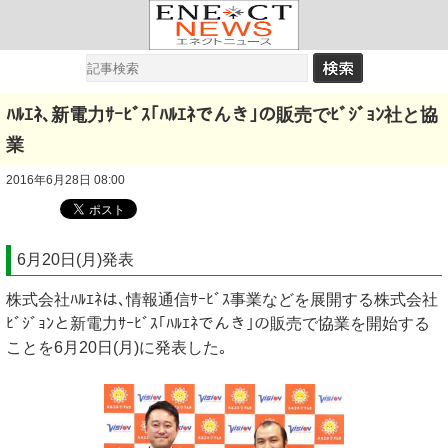
ﾊﾙｴﾈ､新電力ｻｰﾋﾞｽ｢ﾊﾙｴﾈでんき｣の販売でﾋﾞｼﾞｮﾝ社と協
業
2016年6月28日 08:00
6月20日(月)発表
株式会社ﾊﾙｴﾈは､情報通信ｻｰﾋﾞｽ事業などを展開する株式会社
ﾋﾞｼﾞｮﾝと新電力ｻｰﾋﾞｽ｢ﾊﾙｴﾈでんき｣の販売で協業を開始する
ことを6月20日(月)に発表した｡