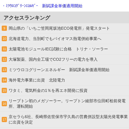
・ﾐﾂｳﾛｺｸﾞﾘｰﾝｴﾈﾙｷﾞｰ 新賦課金単価適用開始
アクセスランキング
岡山県の「いちご笠岡尾坂池ECO発電所」発電スタート
9
北海道電力、当別町でもバイオマス熱電併給事業へ
10
太陽電池モジュールIEC試験に合格 トリナ・ソーラー
11
大塚製薬、国内全工場でCO2フリーの電力を導入
12
ミツウロコグリーンエネルギー 新賦課金単価適用開始
13
海外電力事業に出資 北陸電力
14
ワタミ、電気料金の1％を再エネ開発に投資
15
リープトン初のメガソーラー。リープトン綾部市位田町桧前発電
16
所、運転開始
京セラら6社、長崎県佐世保市宇久島の営農併設型太陽光発電事業
17
に出資を決定