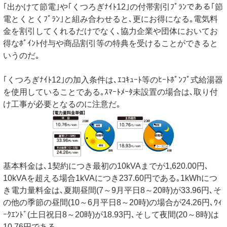
｢出かけて節電｣や｢くつろぎﾅｲﾄ12｣の付帯割引ﾌﾟﾗﾝである｢節
電とくとくﾌﾟﾗﾝ｣と組み合わせると､更にお得になる｡電気料
金を割引してくれるだけでなく､協力企業や団体においてお
得なﾎﾟｲﾝﾄ付与や商品割引等の特典を受けることができると
いうのだ｡
｢くつろぎﾅｲﾄ12｣の加入条件は､ｴｺｷｭｰﾄ等のﾋｰﾄﾎﾟﾝﾌﾟ式給湯器
を使用していることである｡ｽﾏｰﾄﾒｰﾀ未設置の場合は､取り付
け工事が必要となるのに注意だ｡
基本料金は､1契約につき最初の10kVAまでが1,620.00円､
10kVAを超える場合1kVAにつき237.60円である｡1kWhにつ
き電力量料金は､夏期昼間(7～9月平日8～20時)が33.96円､そ
の他の季節の昼間(10～6月平日8～20時)の場合が24.26円､ｳｨ
ｰｸｴﾝﾄﾞ(土日祝日8～20時)が18.93円､そして夜間(20～8時)は
10.76円である｡