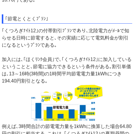
｢節電とくとくﾌﾟﾗﾝ｣
｢くつろぎﾅｲﾄ12｣の付帯割引ﾌﾟﾗﾝであり､北陸電力がﾒｰﾙで知
らせる日時に節電すると､その実績に応じて電気料金が割引
になるというﾌﾟﾗﾝである｡
加入には､｢ほくﾘﾝｸ会員｣で､｢くつろぎﾅｲﾄ12｣に加入している
ということと､節電に協力できるという条件がある｡割引単価
は､13～16時(3時間)の1時間平均節電電力量1kWhにつき
194.40円割引となる｡
例えば､3時間合計の節電電力量を1kWhに換算した場合64.80
円の割引に相当する｡これは､｢くつろぎﾅｲﾄ12｣の夏期昼間の