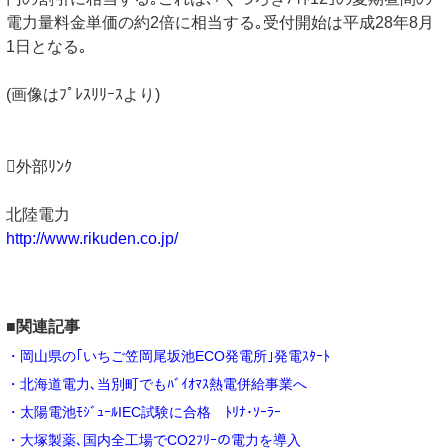
電力量料金単価の約2倍に相当する｡受付開始は平成28年8月
1日となる｡
(画像はﾌﾟﾚｽﾘﾘｰｽより)
外部ﾘﾝｸ
北陸電力
http://www.rikuden.co.jp/
■関連記事
・岡山県の｢いちご笠岡尾坂池ECO発電所｣発電ｽﾀｰﾄ
・北海道電力､当別町でもﾊﾞｲｵﾏｽ熱電併給事業へ
・太陽電池ﾓｼﾞｭｰﾙIEC試験に合格 ﾄﾘﾅ･ｿｰﾗｰ
・大塚製薬､国内全工場でCO2ﾌﾘｰの電力を導入