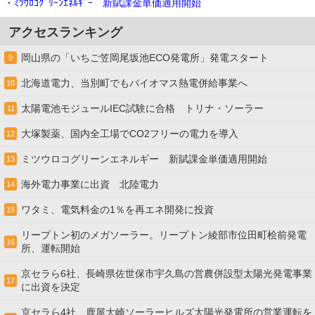
・ﾐﾂｳﾛｺｸﾞﾘｰﾝｴﾈﾙｷﾞｰ 新賦課金単価適用開始
アクセスランキング
岡山県の「いちご笠岡尾坂池ECO発電所」発電スタート
9
北海道電力、当別町でもバイオマス熱電併給事業へ
10
太陽電池モジュールIEC試験に合格 トリナ・ソーラー
11
大塚製薬、国内全工場でCO2フリーの電力を導入
12
ミツウロコグリーンエネルギー 新賦課金単価適用開始
13
海外電力事業に出資 北陸電力
14
ワタミ、電気料金の1％を再エネ開発に投資
15
リープトン初のメガソーラー。リープトン綾部市位田町桧前発電
16
所、運転開始
京セラら6社、長崎県佐世保市宇久島の営農併設型太陽光発電事業
17
に出資を決定
京セラら4社、鹿屋大崎ソーラーヒルズ太陽光発電所の営業運転を