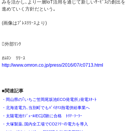
みを活かし､より一層IoT活用を通じて新しいｻｰﾋﾞｽの創出を
進めていく方針だという｡
(画像はﾌﾟﾚｽﾘﾘｰｽより)
外部ﾘﾝｸ
ｵﾑﾛﾝ ﾘﾘｰｽ
http://www.omron.co.jp/press/2016/07/c0713.html
■関連記事
・岡山県の｢いちご笠岡尾坂池ECO発電所｣発電ｽﾀｰﾄ
・北海道電力､当別町でもﾊﾞｲｵﾏｽ熱電併給事業へ
・太陽電池ﾓｼﾞｭｰﾙIEC試験に合格 ﾄﾘﾅ･ｿｰﾗｰ
・大塚製薬､国内全工場でCO2ﾌﾘｰの電力を導入