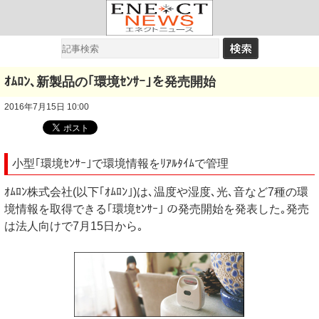
ｵﾑﾛﾝ､新製品の｢環境ｾﾝｻｰ｣を発売開始
2016年7月15日 10:00
小型｢環境ｾﾝｻｰ｣で環境情報をﾘｱﾙﾀｲﾑで管理
ｵﾑﾛﾝ株式会社(以下｢ｵﾑﾛﾝ｣)は､温度や湿度､光､音など7種の環
境情報を取得できる｢環境ｾﾝｻｰ｣ の発売開始を発表した｡発売
は法人向けで7月15日から｡