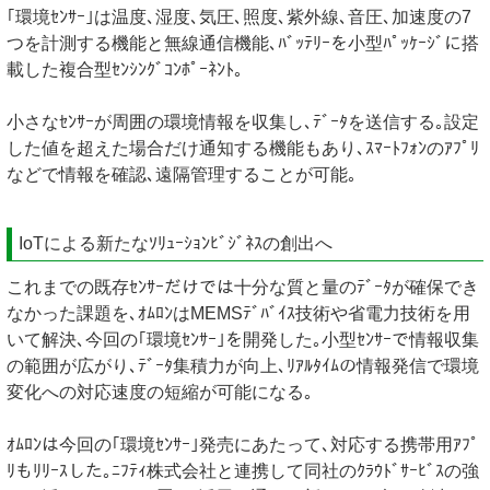
｢環境ｾﾝｻｰ｣は温度､湿度､気圧､照度､紫外線､音圧､加速度の7
つを計測する機能と無線通信機能､ﾊﾞｯﾃﾘｰを小型ﾊﾟｯｹｰｼﾞに搭
載した複合型ｾﾝｼﾝｸﾞｺﾝﾎﾟｰﾈﾝﾄ｡
小さなｾﾝｻｰが周囲の環境情報を収集し､ﾃﾞｰﾀを送信する｡設定
した値を超えた場合だけ通知する機能もあり､ｽﾏｰﾄﾌｫﾝのｱﾌﾟﾘ
などで情報を確認､遠隔管理することが可能｡
IoTによる新たなｿﾘｭｰｼｮﾝﾋﾞｼﾞﾈｽの創出へ
これまでの既存ｾﾝｻｰだけでは十分な質と量のﾃﾞｰﾀが確保でき
なかった課題を､ｵﾑﾛﾝはMEMSﾃﾞﾊﾞｲｽ技術や省電力技術を用
いて解決､今回の｢環境ｾﾝｻｰ｣を開発した｡小型ｾﾝｻｰで情報収集
の範囲が広がり､ﾃﾞｰﾀ集積力が向上､ﾘｱﾙﾀｲﾑの情報発信で環境
変化への対応速度の短縮が可能になる｡
ｵﾑﾛﾝは今回の｢環境ｾﾝｻｰ｣発売にあたって､対応する携帯用ｱﾌﾟ
ﾘもﾘﾘｰｽした｡ﾆﾌﾃｨ株式会社と連携して同社のｸﾗｳﾄﾞｻｰﾋﾞｽの強