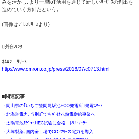
みを活かし､より一層IoT活用を通じて新しいｻｰﾋﾞｽの創出を
進めていく方針だという｡
(画像はﾌﾟﾚｽﾘﾘｰｽより)
外部ﾘﾝｸ
ｵﾑﾛﾝ ﾘﾘｰｽ
http://www.omron.co.jp/press/2016/07/c0713.html
■関連記事
・岡山県の｢いちご笠岡尾坂池ECO発電所｣発電ｽﾀｰﾄ
・北海道電力､当別町でもﾊﾞｲｵﾏｽ熱電併給事業へ
・太陽電池ﾓｼﾞｭｰﾙIEC試験に合格 ﾄﾘﾅ･ｿｰﾗｰ
・大塚製薬､国内全工場でCO2ﾌﾘｰの電力を導入