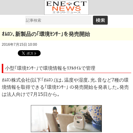
ｵﾑﾛﾝ､新製品の｢環境ｾﾝｻｰ｣を発売開始
2016年7月15日 10:00
小型｢環境ｾﾝｻｰ｣で環境情報をﾘｱﾙﾀｲﾑで管理
ｵﾑﾛﾝ株式会社(以下｢ｵﾑﾛﾝ｣)は､温度や湿度､光､音など7種の環
境情報を取得できる｢環境ｾﾝｻｰ｣ の発売開始を発表した｡発売
は法人向けで7月15日から｡