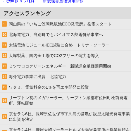
・ﾐﾂｳﾛｺｸﾞﾘｰﾝｴﾈﾙｷﾞｰ 新賦課金単価適用開始
アクセスランキング
岡山県の「いちご笠岡尾坂池ECO発電所」発電スタート
9
北海道電力、当別町でもバイオマス熱電併給事業へ
10
太陽電池モジュールIEC試験に合格 トリナ・ソーラー
11
大塚製薬、国内全工場でCO2フリーの電力を導入
12
ミツウロコグリーンエネルギー 新賦課金単価適用開始
13
海外電力事業に出資 北陸電力
14
ワタミ、電気料金の1％を再エネ開発に投資
15
リープトン初のメガソーラー。リープトン綾部市位田町桧前発電
16
所、運転開始
京セラら6社、長崎県佐世保市宇久島の営農併設型太陽光発電事業
17
に出資を決定
京セラら4社、鹿屋大崎ソーラーヒルズ太陽光発電所の営業運転を