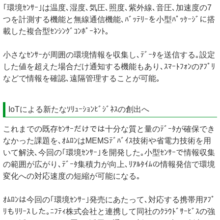
｢環境ｾﾝｻｰ｣は温度､湿度､気圧､照度､紫外線､音圧､加速度の7
つを計測する機能と無線通信機能､ﾊﾞｯﾃﾘｰを小型ﾊﾟｯｹｰｼﾞに搭
載した複合型ｾﾝｼﾝｸﾞｺﾝﾎﾟｰﾈﾝﾄ｡
小さなｾﾝｻｰが周囲の環境情報を収集し､ﾃﾞｰﾀを送信する｡設定
した値を超えた場合だけ通知する機能もあり､ｽﾏｰﾄﾌｫﾝのｱﾌﾟﾘ
などで情報を確認､遠隔管理することが可能｡
IoTによる新たなｿﾘｭｰｼｮﾝﾋﾞｼﾞﾈｽの創出へ
これまでの既存ｾﾝｻｰだけでは十分な質と量のﾃﾞｰﾀが確保でき
なかった課題を､ｵﾑﾛﾝはMEMSﾃﾞﾊﾞｲｽ技術や省電力技術を用
いて解決､今回の｢環境ｾﾝｻｰ｣を開発した｡小型ｾﾝｻｰで情報収集
の範囲が広がり､ﾃﾞｰﾀ集積力が向上､ﾘｱﾙﾀｲﾑの情報発信で環境
変化への対応速度の短縮が可能になる｡
ｵﾑﾛﾝは今回の｢環境ｾﾝｻｰ｣発売にあたって､対応する携帯用ｱﾌﾟ
ﾘもﾘﾘｰｽした｡ﾆﾌﾃｨ株式会社と連携して同社のｸﾗｳﾄﾞｻｰﾋﾞｽの強