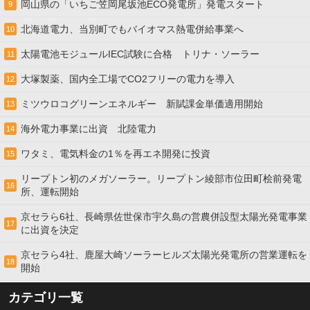
岡山県の「いちご笠岡尾坂池ECO発電所」発電スタート
9
北海道電力、当別町でもバイオマス熱電併給事業へ
10
太陽電池モジュールIEC試験に合格 トリナ・ソーラー
11
大塚製薬、国内全工場でCO2フリーの電力を導入
12
ミツウロコグリーンエネルギー 新賦課金単価適用開始
13
海外電力事業に出資 北陸電力
14
ワタミ、電気料金の1％を再エネ開発に投資
15
リープトン初のメガソーラー。リープトン綾部市位田町桧前発電
16
所、運転開始
京セラら6社、長崎県佐世保市宇久島の営農併設型太陽光発電事業
17
に出資を決定
京セラら4社、鹿屋大崎ソーラーヒルズ太陽光発電所の営業運転を
18
開始
カテゴリ一覧