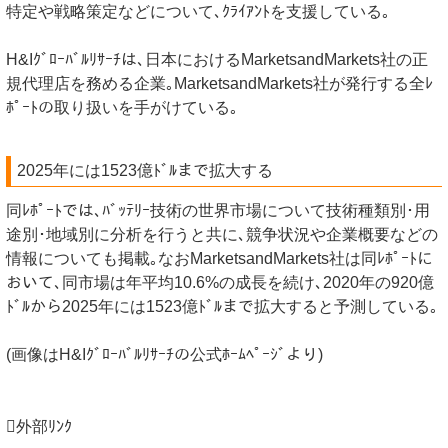
特定や戦略策定などについて､ｸﾗｲｱﾝﾄを支援している｡
H&Iｸﾞﾛｰﾊﾞﾙﾘｻｰﾁは､日本におけるMarketsandMarkets社の正
規代理店を務める企業｡MarketsandMarkets社が発行する全ﾚ
ﾎﾟｰﾄの取り扱いを手がけている｡
2025年には1523億ﾄﾞﾙまで拡大する
同ﾚﾎﾟｰﾄでは､ﾊﾞｯﾃﾘｰ技術の世界市場について技術種類別･用
途別･地域別に分析を行うと共に､競争状況や企業概要などの
情報についても掲載｡なおMarketsandMarkets社は同ﾚﾎﾟｰﾄに
おいて､同市場は年平均10.6%の成長を続け､2020年の920億
ﾄﾞﾙから2025年には1523億ﾄﾞﾙまで拡大すると予測している｡
(画像はH&Iｸﾞﾛｰﾊﾞﾙﾘｻｰﾁの公式ﾎｰﾑﾍﾟｰｼﾞより)
外部ﾘﾝｸ