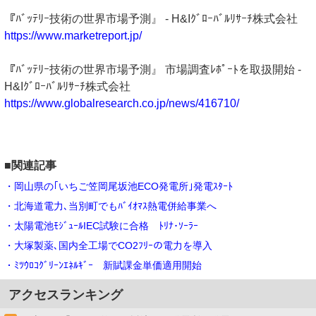
『ﾊﾞｯﾃﾘｰ技術の世界市場予測』 - H&Iｸﾞﾛｰﾊﾞﾙﾘｻｰﾁ株式会社
https://www.marketreport.jp/
『ﾊﾞｯﾃﾘｰ技術の世界市場予測』 市場調査ﾚﾎﾟｰﾄを取扱開始 -
H&Iｸﾞﾛｰﾊﾞﾙﾘｻｰﾁ株式会社
https://www.globalresearch.co.jp/news/416710/
■関連記事
・岡山県の｢いちご笠岡尾坂池ECO発電所｣発電ｽﾀｰﾄ
・北海道電力､当別町でもﾊﾞｲｵﾏｽ熱電併給事業へ
・太陽電池ﾓｼﾞｭｰﾙIEC試験に合格 ﾄﾘﾅ･ｿｰﾗｰ
・大塚製薬､国内全工場でCO2ﾌﾘｰの電力を導入
・ﾐﾂｳﾛｺｸﾞﾘｰﾝｴﾈﾙｷﾞｰ 新賦課金単価適用開始
アクセスランキング