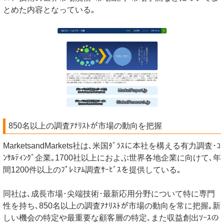
とめた内容となっている｡
850名以上の調査ｱﾅﾘｽﾄが市場の動向を把握
MarketsandMarkets社は､米国ﾀﾞﾗｽに本社を構える有力調査･ｺ
ﾝｻﾙﾃｨﾝｸﾞ企業｡1700社以上におよぶ世界各地企業に向けて､年
間1200件以上のﾌﾟﾚﾐｱﾑ調査ｻｰﾋﾞｽを提供している｡
同社は､成長市場･尖端技術･最新応用分野について特に専門
性を持ち､850名以上の調査ｱﾅﾘｽﾄが市場の動向を常に把握｡新
しい機会の特定や最重要な顧客層の特定､また収益創出ｿｰｽの