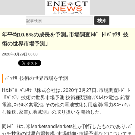
年平均10.6%の成長を予測｡市場調査ﾚﾎﾟｰﾄ｢ﾊﾞｯﾃﾘｰ技
術の世界市場予測｣
2020年3月29日 06:00
ﾊﾞｯﾃﾘｰ技術の世界市場を予測
H&Iｸﾞﾛｰﾊﾞﾙﾘｻｰﾁ株式会社は､2020年3月27日､市場調査ﾚﾎﾟｰﾄ
『ﾊﾞｯﾃﾘｰ技術の世界市場予測:技術種類別(ﾘﾁｳﾑｲｵﾝ電池､鉛蓄
電池､ﾆｯｹﾙ水素電池､その他の電池技術)､用途別(電力&ﾕｰﾃｨﾘﾃ
ｨ､輸送､家電)､地域別』の取り扱いを開始した｡
同ﾚﾎﾟｰﾄは､米MarketsandMarkets社が刊行したものであり､ﾊﾞ
ｯﾃﾘｰ技術の世界市場規模･市場動向･市場予測などについてま