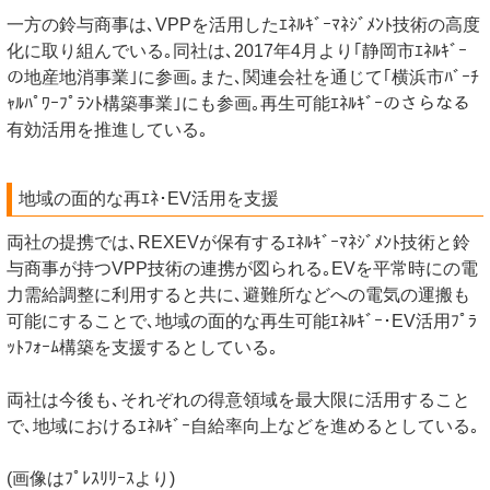
一方の鈴与商事は､VPPを活用したｴﾈﾙｷﾞｰﾏﾈｼﾞﾒﾝﾄ技術の高度
化に取り組んでいる｡同社は､2017年4月より｢静岡市ｴﾈﾙｷﾞｰ
の地産地消事業｣に参画｡また､関連会社を通じて｢横浜市ﾊﾞｰﾁ
ｬﾙﾊﾟﾜｰﾌﾟﾗﾝﾄ構築事業｣にも参画｡再生可能ｴﾈﾙｷﾞｰのさらなる
有効活用を推進している｡
地域の面的な再ｴﾈ･EV活用を支援
両社の提携では､REXEVが保有するｴﾈﾙｷﾞｰﾏﾈｼﾞﾒﾝﾄ技術と鈴
与商事が持つVPP技術の連携が図られる｡EVを平常時にの電
力需給調整に利用すると共に､避難所などへの電気の運搬も
可能にすることで､地域の面的な再生可能ｴﾈﾙｷﾞｰ･EV活用ﾌﾟﾗ
ｯﾄﾌｫｰﾑ構築を支援するとしている｡
両社は今後も､それぞれの得意領域を最大限に活用すること
で､地域におけるｴﾈﾙｷﾞｰ自給率向上などを進めるとしている｡
(画像はﾌﾟﾚｽﾘﾘｰｽより)