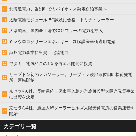
北海道電力、当別町でもバイオマス熱電併給事業へ
10
太陽電池モジュールIEC試験に合格 トリナ・ソーラー
11
大塚製薬、国内全工場でCO2フリーの電力を導入
12
ミツウロコグリーンエネルギー 新賦課金単価適用開始
13
海外電力事業に出資 北陸電力
14
ワタミ、電気料金の1％を再エネ開発に投資
15
リープトン初のメガソーラー。リープトン綾部市位田町桧前発電
16
所、運転開始
京セラら6社、長崎県佐世保市宇久島の営農併設型太陽光発電事業
17
に出資を決定
京セラら4社、鹿屋大崎ソーラーヒルズ太陽光発電所の営業運転を
18
開始
カテゴリ一覧