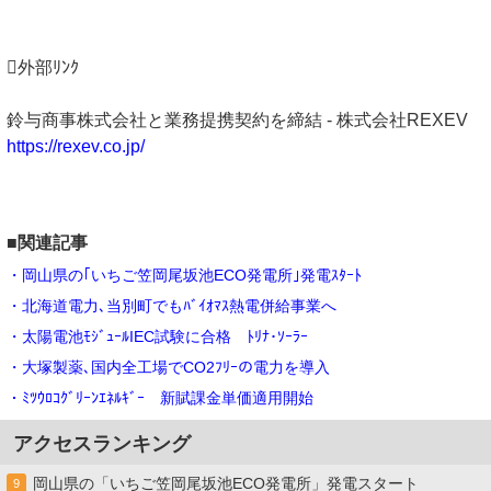
外部ﾘﾝｸ
鈴与商事株式会社と業務提携契約を締結 - 株式会社REXEV
https://rexev.co.jp/
■関連記事
・岡山県の｢いちご笠岡尾坂池ECO発電所｣発電ｽﾀｰﾄ
・北海道電力､当別町でもﾊﾞｲｵﾏｽ熱電併給事業へ
・太陽電池ﾓｼﾞｭｰﾙIEC試験に合格 ﾄﾘﾅ･ｿｰﾗｰ
・大塚製薬､国内全工場でCO2ﾌﾘｰの電力を導入
・ﾐﾂｳﾛｺｸﾞﾘｰﾝｴﾈﾙｷﾞｰ 新賦課金単価適用開始
アクセスランキング
岡山県の「いちご笠岡尾坂池ECO発電所」発電スタート
9