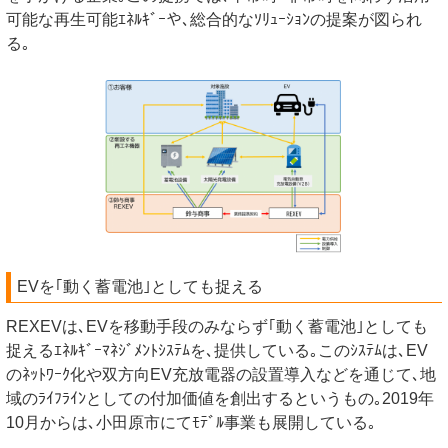
可能な再生可能ｴﾈﾙｷﾞｰや､総合的なｿﾘｭｰｼｮﾝの提案が図られ
る｡
EVを｢動く蓄電池｣としても捉える
REXEVは､EVを移動手段のみならず｢動く蓄電池｣としても
捉えるｴﾈﾙｷﾞｰﾏﾈｼﾞﾒﾝﾄｼｽﾃﾑを､提供している｡このｼｽﾃﾑは､EV
のﾈｯﾄﾜｰｸ化や双方向EV充放電器の設置導入などを通じて､地
域のﾗｲﾌﾗｲﾝとしての付加価値を創出するというもの｡2019年
10月からは､小田原市にてﾓﾃﾞﾙ事業も展開している｡