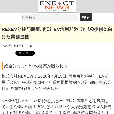
REXEVと鈴与商事､再ｴﾈ･EV活用ﾌﾟﾗｯﾄﾌｫｰﾑの提供に向
けた業務提携
2020年4月17日 14:15
総合的なｿﾘｭｰｼｮﾝの提案が図られる
株式会社REXEVは､2020年4月15日､再生可能ｴﾈﾙｷﾞｰ･EV活
用ﾌﾟﾗｯﾄﾌｫｰﾑの提供に向けた業務提携契約を､鈴与商事株式会
社との間で締結したと発表した｡
REXEVは､e-ﾓﾋﾞﾘﾃｨに特化したｶｰｼｪｱﾘﾝｸﾞ事業などを展開し
ている企業｡石油･LPGなどのｴﾈﾙｷﾞｰや太陽光発電ｼｽﾃﾑの販売
を手がける企業｡この提携では､平常時･非常時を問わず活用