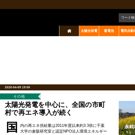
ワード検
太陽光発電
蓄電池
電気自動
2020-04-09 19:00
その他
太陽光発電を中心に、全国の市町
村で再エネ導入が続く
国
内の再エネ供給量は2011年度以来約3.3倍に千葉
大学の倉阪研究室と認定NPO法人環境エネルギー