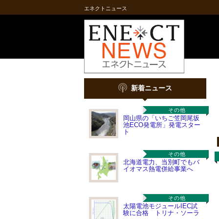
エネクトニュース
新着ニュース
その他
岡山県の「いちご笠岡尾坂
池ECO発電所」発電スター
ト
その他
北海道電力、当別町でもバ
イオマス熱電併給事業へ
その他
太陽電池モジュールIEC試
験に合格 トリナ・ソーラ