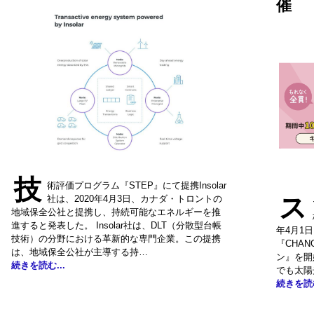
催
技
術評価プログラム『STEP』にて提携Insolar
ス
社は、2020年4月3日、カナダ・トロントの
地域保全公社と提携し、持続可能なエネルギーを推
進すると発表した。 Insolar社は、DLT（分散型台帳
年4月1
技術）の分野における革新的な専門企業。この提携
『CHA
は、地域保全公社が主導する持…
ン』を開
続きを読む...
でも太陽
続きを読む