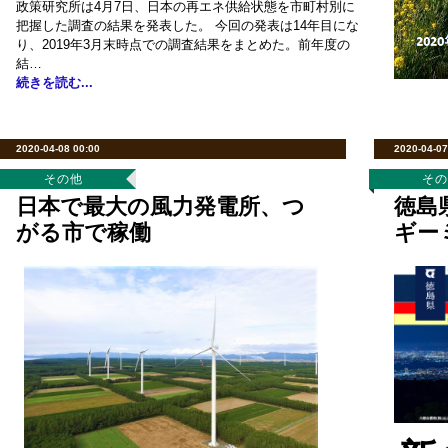
政策研究所は4月7日、日本の再エネ供給状態を市町村別に
把握した調査の結果を発表した。 今回の発表は14年目にな
り、2019年3月末時点での調査結果をまとめた。前年度の
結…
続きを読む...
2020-04-08 00:00
2020-04-07
その他
そ
日本で最大の風力発電所、つ
徳島
がる市で稼働
ギー