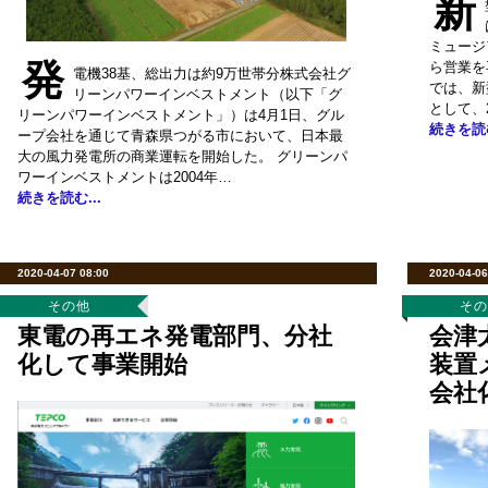
新
ミュージ
発
ら営業を
電機38基、総出力は約9万世帯分株式会社グ
では、新
リーンパワーインベストメント（以下「グ
として、
リーンパワーインベストメント」）は4月1日、グル
続きを読む
ープ会社を通じて青森県つがる市において、日本最
大の風力発電所の商業運転を開始した。 グリーンパ
ワーインベストメントは2004年…
続きを読む...
2020-04-07 08:00
2020-04-06
その他
そ
東電の再エネ発電部門、分社
会津
化して事業開始
装置
会社