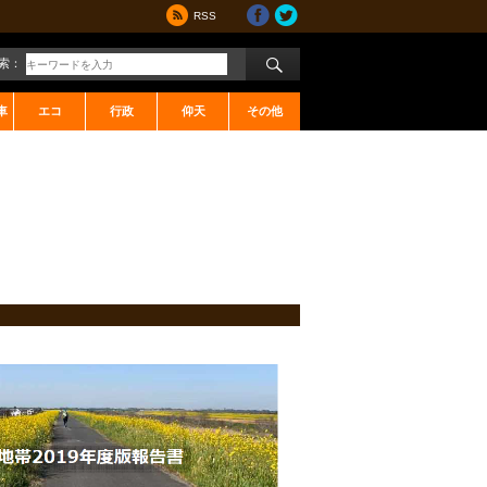
RSS
索：
車
エコ
行政
仰天
その他