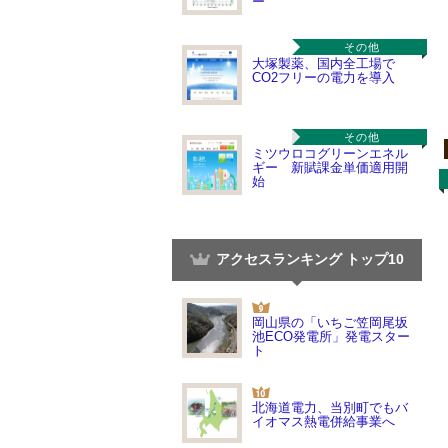
ー
その他
大塚製薬、国内全工場で
CO2フリーの電力を導入
その他
ミツウロコグリーンエネル
ギー 新賦課金単価適用開
始
アクセスランキング トップ10
岡山県の「いちご笠岡尾坂
池ECO発電所」発電スター
ト
北海道電力、当別町でもバ
イオマス熱電併給事業へ