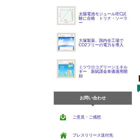
太陽電池モジュールIEC試
験に合格 トリナ・ソーラ
ー
大塚製薬、国内全工場で
CO2フリーの電力を導入
ミツウロコグリーンエネル
ギー 新賦課金単価適用開
始
お問い合わせ
ご意見・ご感想
プレスリリース送付先