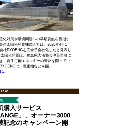
暖化対策や環境問題への早期貢献を目指す
会津太陽光発電株式会社は、2020年4月1
会社RYOENGを完全子会社化したと発表し
津太陽光発電は、福島県大沼郡会津美里町に
き、再生可能エネルギーの普及を図ってい
RYOENGは、廃棄物などを固…
...
 20:00
の他
所購入サービス
ANGE」、オーナー3000
破記念のキャンペーン開