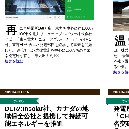
再
エネ発電所168カ所、水力を中心に約1000万
kW東京電力リニューアブルパワー株式会社
温
（以下「東京電力リニューアブルパワー」）が4月1
日、東電HDの再エネ発電部門を継承して事業を開始
した。 新会社は水力発電所を中心に168カ所の再エ
日、株式
ネ発電所を有し、最大出力約100…
た。 会
続きを読む...
本社を置
る企業。
続きを読む
2020-04-06 20:15
2020-04-06
その他
そ
DLTのInsolar社、カナダの地
発電
域保全公社と提携して持続可
「CH
能エネルギーを推進
名突