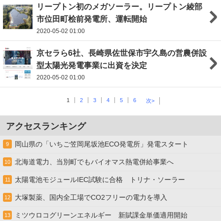
リープトン初のメガソーラー。リープトン綾部
市位田町桧前発電所、運転開始
2020-05-02 01:00
京セラら6社、長崎県佐世保市宇久島の営農併設
型太陽光発電事業に出資を決定
2020-05-02 01:00
1
2
3
4
5
6
次>
アクセスランキング
岡山県の「いちご笠岡尾坂池ECO発電所」発電スタート
9
北海道電力、当別町でもバイオマス熱電併給事業へ
10
太陽電池モジュールIEC試験に合格 トリナ・ソーラー
11
大塚製薬、国内全工場でCO2フリーの電力を導入
12
ミツウロコグリーンエネルギー 新賦課金単価適用開始
13