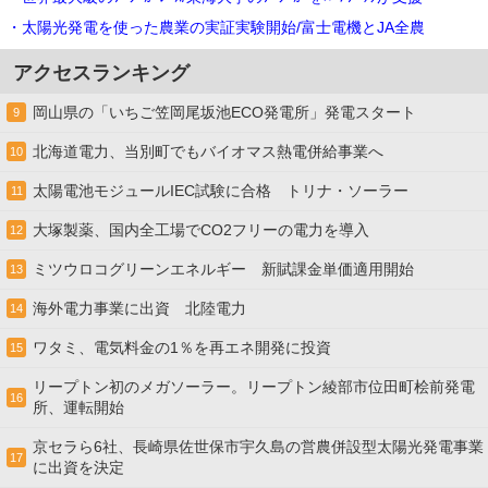
・太陽光発電を使った農業の実証実験開始/富士電機とJA全農
アクセスランキング
岡山県の「いちご笠岡尾坂池ECO発電所」発電スタート
9
北海道電力、当別町でもバイオマス熱電併給事業へ
10
太陽電池モジュールIEC試験に合格 トリナ・ソーラー
11
大塚製薬、国内全工場でCO2フリーの電力を導入
12
ミツウロコグリーンエネルギー 新賦課金単価適用開始
13
海外電力事業に出資 北陸電力
14
ワタミ、電気料金の1％を再エネ開発に投資
15
リープトン初のメガソーラー。リープトン綾部市位田町桧前発電
16
所、運転開始
京セラら6社、長崎県佐世保市宇久島の営農併設型太陽光発電事業
17
に出資を決定