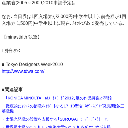
産業省(2005～2009,2010申請予定)｡
なお､当日券は1回入場券が2,000円(中学生以上)､前売券が1回
入場券:1,500円(中学生以上)｡現在､ﾁｹｯﾄぴあで発売している｡
【minastirith 執筆】
外部ﾘﾝｸ
■ Tokyo Designers Week2010
http://www.tdwa.com/
■関連記事
・｢KONICA MINOLTA ｴｺ&ｱｰﾄｱﾜｰﾄﾞ2012｣展の作品募集が開始
・徹底的にｵﾌｨｽの節電をｻﾎﾟｰﾄする17･19型省ｴﾈﾃﾞｨｽﾌﾟﾚｲ発売開始-三
菱電機
・太陽光発電の設置を支援する｢SURUGAｿｰﾗｰﾌﾟﾛｼﾞｪｸﾄﾛｰﾝ｣
・世界最大級のｿｰﾗｰｶｰﾚｰｽ/東海大学のｿｰﾗｰｶｰをﾊﾟﾅｿﾆｯｸが支援