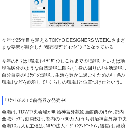
今年で25年目を迎えるTOKYO DESIGNERS WEEK｡さまざ
まな要素が融合した“都市型ﾃﾞｻﾞｲﾝｲﾍﾞﾝﾄ”となっている｡
今年のﾃｰﾏは｢環境｣×｢ﾃﾞｻﾞｲﾝ｣｡これまでの｢環境｣といえば地
球温暖化のような自然環境に限らず､身の回りの｢生活環境｣､
自分自身の｢ｶﾗﾀﾞの環境｣､生活を豊かに過ごすための｢ｺｺﾛの
環境｣などを総称して｢くらしの環境｣と位置づけたという｡
｢ﾁｹｯﾄぴあ｣で前売券が発売中!
会場は､TDW中央会場が明治神宮外苑絵画館前のほか､都内
全域ｼｮｯﾌﾟ｡動員数は､都内のべ60万人(うち明治神宮外苑中央
会場10万人)｡主催は､NPO法人ﾃﾞｻﾞｲﾝｱｿｼｴｰｼｮﾝ｡後援は､経済