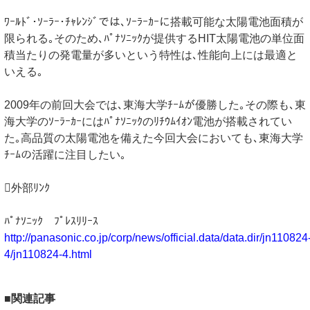
ﾜｰﾙﾄﾞ･ｿｰﾗｰ･ﾁｬﾚﾝｼﾞでは､ｿｰﾗｰｶｰに搭載可能な太陽電池面積が
限られる｡そのため､ﾊﾟﾅｿﾆｯｸが提供するHIT太陽電池の単位面
積当たりの発電量が多いという特性は､性能向上には最適と
いえる｡
2009年の前回大会では､東海大学ﾁｰﾑが優勝した｡その際も､東
海大学のｿｰﾗｰｶｰにはﾊﾟﾅｿﾆｯｸのﾘﾁｳﾑｲｵﾝ電池が搭載されてい
た｡高品質の太陽電池を備えた今回大会においても､東海大学
ﾁｰﾑの活躍に注目したい｡
外部ﾘﾝｸ
ﾊﾟﾅｿﾆｯｸ ﾌﾟﾚｽﾘﾘｰｽ
http://panasonic.co.jp/corp/news/official.data/data.dir/jn110824
4/jn110824-4.html
■関連記事