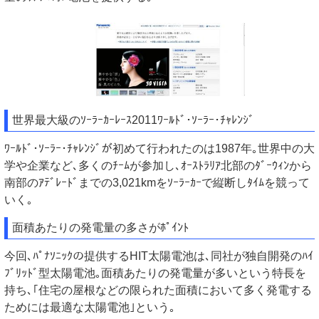
世界最大級のｿｰﾗｰｶｰﾚｰｽ2011ﾜｰﾙﾄﾞ･ｿｰﾗｰ･ﾁｬﾚﾝｼﾞ
ﾜｰﾙﾄﾞ･ｿｰﾗｰ･ﾁｬﾚﾝｼﾞが初めて行われたのは1987年｡世界中の大
学や企業など､多くのﾁｰﾑが参加し､ｵｰｽﾄﾗﾘｱ北部のﾀﾞｰｳｨﾝから
南部のｱﾃﾞﾚｰﾄﾞまでの3,021kmをｿｰﾗｰｶｰで縦断しﾀｲﾑを競って
いく｡
面積あたりの発電量の多さがﾎﾟｲﾝﾄ
今回､ﾊﾟﾅｿﾆｯｸの提供するHIT太陽電池は､同社が独自開発のﾊｲ
ﾌﾞﾘｯﾄﾞ型太陽電池｡面積あたりの発電量が多いという特長を
持ち､｢住宅の屋根などの限られた面積において多く発電する
ためには最適な太陽電池｣という｡