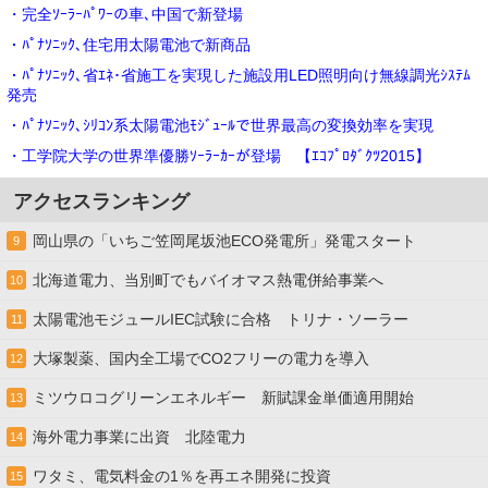
・完全ｿｰﾗｰﾊﾟﾜｰの車､中国で新登場
・ﾊﾟﾅｿﾆｯｸ､住宅用太陽電池で新商品
・ﾊﾟﾅｿﾆｯｸ､省ｴﾈ･省施工を実現した施設用LED照明向け無線調光ｼｽﾃﾑ
発売
・ﾊﾟﾅｿﾆｯｸ､ｼﾘｺﾝ系太陽電池ﾓｼﾞｭｰﾙで世界最高の変換効率を実現
・工学院大学の世界準優勝ｿｰﾗｰｶｰが登場 【ｴｺﾌﾟﾛﾀﾞｸﾂ2015】
アクセスランキング
岡山県の「いちご笠岡尾坂池ECO発電所」発電スタート
9
北海道電力、当別町でもバイオマス熱電併給事業へ
10
太陽電池モジュールIEC試験に合格 トリナ・ソーラー
11
大塚製薬、国内全工場でCO2フリーの電力を導入
12
ミツウロコグリーンエネルギー 新賦課金単価適用開始
13
海外電力事業に出資 北陸電力
14
ワタミ、電気料金の1％を再エネ開発に投資
15