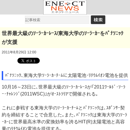
世界最大級のｿｰﾗｰｶｰﾚｰｽ/東海大学のｿｰﾗｰｶｰをﾊﾟﾅｿﾆｯｸ
が支援
2011年8月29日 12:00
ﾊﾟﾅｿﾆｯｸ､東海大学ｿｰﾗｰｶｰﾁｰﾑに太陽電池･ﾘﾁｳﾑｲｵﾝ電池を提供
10月16～23日に､世界最大級のｿｰﾗｰｶｰﾚｰｽが｢2011ﾜｰﾙﾄﾞ･ｿｰﾗ
ｰ･ﾁｬﾚﾝｼﾞ(2011WSC)｣がｵｰｽﾄﾗﾘｱで開催される｡
これに参戦する東海大学のｿｰﾗｰｶｰﾁｰﾑとﾊﾟﾅｿﾆｯｸは､ｽﾎﾟﾝｻｰ契
約を締結することで合意した｡また､ﾊﾟﾅｿﾆｯｸは東海大学のｿｰﾗ
ｰｶｰに世界最高水準の変換効率を誇るHIT(R)太陽電池と高容
量のﾘﾁｳﾑｲｵﾝ電池を提供する｡