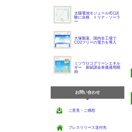
太陽電池モジュールIEC試
験に合格 トリナ・ソーラ
ー
大塚製薬、国内全工場で
CO2フリーの電力を導入
ミツウロコグリーンエネル
ギー 新賦課金単価適用開
始
お問い合わせ
ご意見・ご感想
プレスリリース送付先