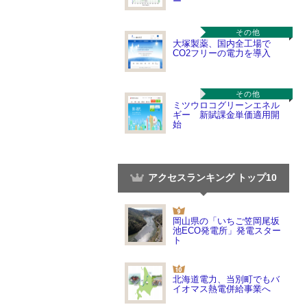
ー
その他
大塚製薬、国内全工場で
CO2フリーの電力を導入
その他
ミツウロコグリーンエネル
ギー 新賦課金単価適用開
始
アクセスランキング トップ10
岡山県の「いちご笠岡尾坂
池ECO発電所」発電スター
ト
北海道電力、当別町でもバ
イオマス熱電併給事業へ