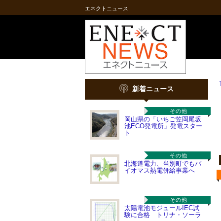
エネクトニュース
新着ニュース
その他
岡山県の「いちご笠岡尾坂
池ECO発電所」発電スター
ト
その他
北海道電力、当別町でもバ
イオマス熱電併給事業へ
その他
太陽電池モジュールIEC試
験に合格 トリナ・ソーラ