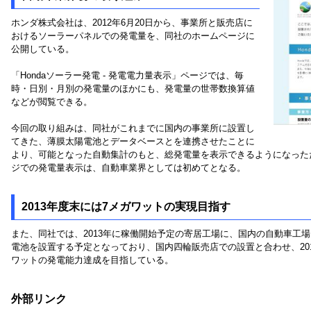
ホンダ株式会社は、2012年6月20日から、事業所と販売店に
おけるソーラーパネルでの発電量を、同社のホームページに
公開している。
「Hondaソーラー発電 - 発電電力量表示」ページでは、毎
時・日別・月別の発電量のほかにも、発電量の世帯数換算値
などが閲覧できる。
今回の取り組みは、同社がこれまでに国内の事業所に設置し
てきた、薄膜太陽電池とデータベースとを連携させたことに
より、可能となった自動集計のもと、総発電量を表示できるようになった
ジでの発電量表示は、自動車業界としては初めてとなる。
2013年度末には7メガワットの実現目指す
また、同社では、2013年に稼働開始予定の寄居工場に、国内の自動車工場
電池を設置する予定となっており、国内四輪販売店での設置と合わせ、2013
ワットの発電能力達成を目指している。
外部リンク