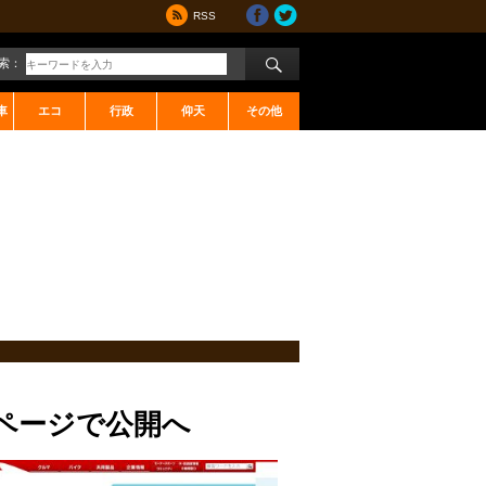
RSS
索：
車
エコ
行政
仰天
その他
ムページで公開へ