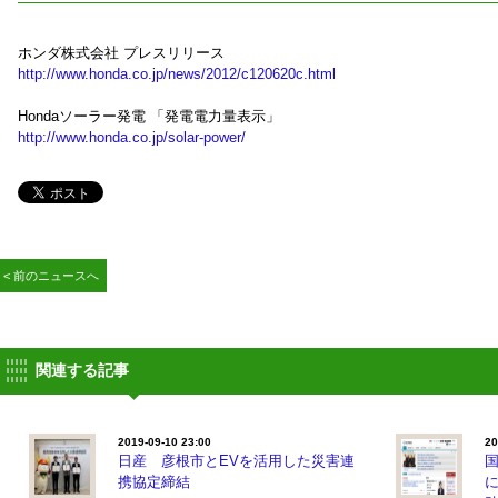
ホンダ株式会社 プレスリリース
http://www.honda.co.jp/news/2012/c120620c.html
Hondaソーラー発電 「発電電力量表示」
http://www.honda.co.jp/solar-power/
< 前のニュースへ
関連する記事
2019-09-10 23:00
20
日産 彦根市とEVを活用した災害連
携協定締結