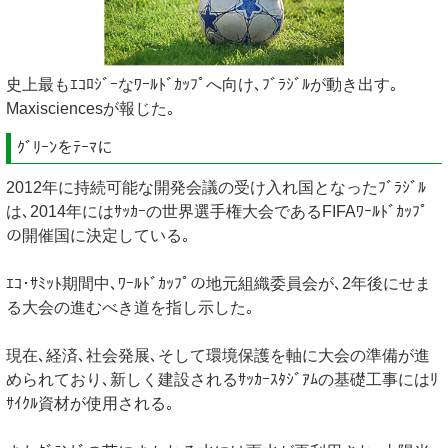
史上最もｴｺﾛｼﾞｰなﾜｰﾙﾄﾞｶｯﾌﾟへ向け､ﾌﾞﾗｼﾞﾙが動き出す｡
Maxisciencesが報じた｡
ｸﾞﾘｰﾝをﾃｰﾏに
2012年に持続可能な開発会議の受け入れ国となったﾌﾞﾗｼﾞﾙ
は､2014年にはｻｯｶｰの世界選手権大会であるFIFAﾜｰﾙﾄﾞｶｯﾌﾟ
の開催国に決定している｡
ｴｺ･ｻﾐｯﾄ期間中､ﾜｰﾙﾄﾞｶｯﾌﾟの地元組織委員会が､2年後にせま
る大会の進むべき道を指し示した｡
現在､経済､社会発展､そして環境保護を軸に大会の準備が進
められており､新しく建設されるｻｯｶｰｽﾀｼﾞｱﾑの基礎工事にはﾘ
ｻｲｸﾙ資材が使用される｡