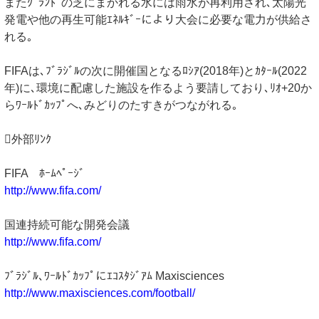
またｸﾞﾗﾝﾄﾞの芝にまかれる水には雨水が再利用され､太陽光
発電や他の再生可能ｴﾈﾙｷﾞｰにより大会に必要な電力が供給さ
れる｡
FIFAは､ﾌﾞﾗｼﾞﾙの次に開催国となるﾛｼｱ(2018年)とｶﾀｰﾙ(2022
年)に､環境に配慮した施設を作るよう要請しており､ﾘｵ+20か
らﾜｰﾙﾄﾞｶｯﾌﾟへ､みどりのたすきがつながれる｡
外部ﾘﾝｸ
FIFA ﾎｰﾑﾍﾟｰｼﾞ
http://www.fifa.com/
国連持続可能な開発会議
http://www.fifa.com/
ﾌﾞﾗｼﾞﾙ､ﾜｰﾙﾄﾞｶｯﾌﾟにｴｺｽﾀｼﾞｱﾑ Maxisciences
http://www.maxisciences.com/football/