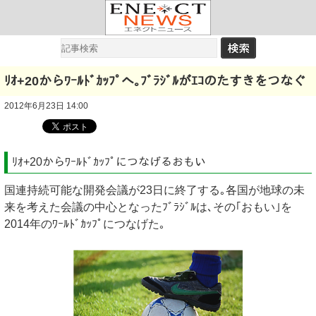
ﾘｵ+20からﾜｰﾙﾄﾞｶｯﾌﾟへ｡ﾌﾞﾗｼﾞﾙがｴｺのたすきをつなぐ
2012年6月23日 14:00
ﾘｵ+20からﾜｰﾙﾄﾞｶｯﾌﾟにつなげるおもい
国連持続可能な開発会議が23日に終了する｡各国が地球の未
来を考えた会議の中心となったﾌﾞﾗｼﾞﾙは､その｢おもい｣を
2014年のﾜｰﾙﾄﾞｶｯﾌﾟにつなげた｡