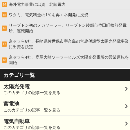
海外電力事業に出資 北陸電力
14
ワタミ、電気料金の1％を再エネ開発に投資
15
リープトン初のメガソーラー。リープトン綾部市位田町桧前発電
16
所、運転開始
京セラら6社、長崎県佐世保市宇久島の営農併設型太陽光発電事業
17
に出資を決定
京セラら4社、鹿屋大崎ソーラーヒルズ太陽光発電所の営業運転を
18
開始
カテゴリ一覧
太陽光発電
このカテゴリの記事一覧を見る
蓄電池
このカテゴリの記事一覧を見る
電気自動車
このカテゴリの記事一覧を見る