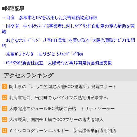
■関連記事
・日産 彦根市とEVを活用した災害連携協定締結
・国交省 中小ﾄﾗｯｸ･ﾊﾞｽ事業者に対しﾊｲﾌﾞﾘｯﾄﾞ自動車の導入補助を実
施
・おきなわｺｰﾌﾟｴﾅｼﾞｰ､｢卒FIT電気｣を買い取る｢太陽光買取ｻｰﾋﾞｽ｣を開
始
・京葉ｶﾞｽでんき ありがとうｷｬﾝﾍﾟｰﾝ開始
・GPSSが新会社設立 太陽光など再ｴﾈ開発資金調達支援
アクセスランキング
岡山県の「いちご笠岡尾坂池ECO発電所」発電スタート
9
北海道電力、当別町でもバイオマス熱電併給事業へ
10
太陽電池モジュールIEC試験に合格 トリナ・ソーラー
11
大塚製薬、国内全工場でCO2フリーの電力を導入
12
ミツウロコグリーンエネルギー 新賦課金単価適用開始
13