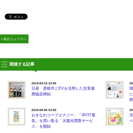
< 前のニュースへ
関連する記事
2019-09-10 23:00
20
日産 彦根市とEVを活用した災害連
携協定締結
2019-09-06 03:00
20
おきなわコープエナジー、「卒FIT電
気」を買い取る「太陽光買取サービ
ス」を開始