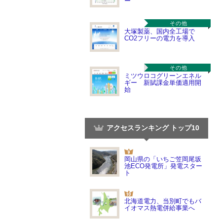
ー
その他
大塚製薬、国内全工場で
CO2フリーの電力を導入
その他
ミツウロコグリーンエネル
ギー 新賦課金単価適用開
始
アクセスランキング トップ10
岡山県の「いちご笠岡尾坂
池ECO発電所」発電スター
ト
北海道電力、当別町でもバ
イオマス熱電併給事業へ