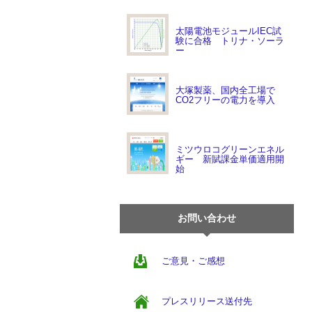
太陽電池モジュールIEC試
験に合格 トリナ・ソーラ
ー
大塚製薬、国内全工場で
CO2フリーの電力を導入
ミツウロコグリーンエネル
ギー 新賦課金単価適用開
始
お問い合わせ
ご意見・ご感想
プレスリリース送付先