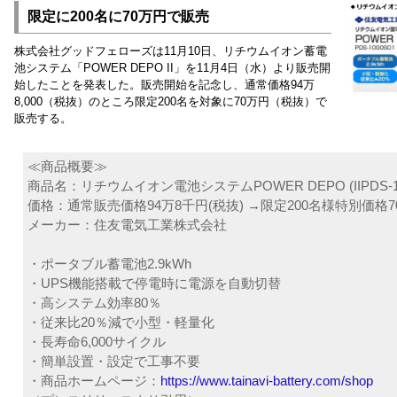
限定に200名に70万円で販売
株式会社グッドフェローズは11月10日、リチウムイオン蓄電
池システム「POWER DEPO II」を11月4日（水）より販売開
始したことを発表した。販売開始を記念し、通常価格94万
8,000（税抜）のところ限定200名を対象に70万円（税抜）で
販売する。
≪商品概要≫
商品名：リチウムイオン電池システムPOWER DEPO (IIPDS-10
価格：通常販売価格94万8千円(税抜) →限定200名様特別価格7
メーカー：住友電気工業株式会社
・ポータブル蓄電池2.9kWh
・UPS機能搭載で停電時に電源を自動切替
・高システム効率80％
・従来比20％減で小型・軽量化
・長寿命6,000サイクル
・簡単設置・設定で工事不要
・商品ホームページ：
https://www.tainavi-battery.com/shop