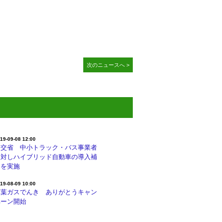
次のニュースへ >
19-09-08 12:00
国交省 中小トラック・バス事業者
に対しハイブリッド自動車の導入補
助を実施
19-08-09 10:00
京葉ガスでんき ありがとうキャン
ペーン開始