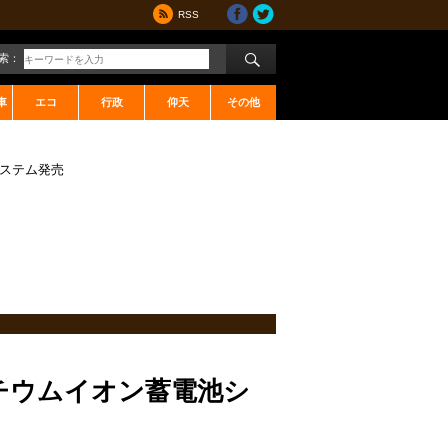
RSS
索：
車
エコ
行政
仰天
その他
システム発売
チウムイオン蓄電池シ