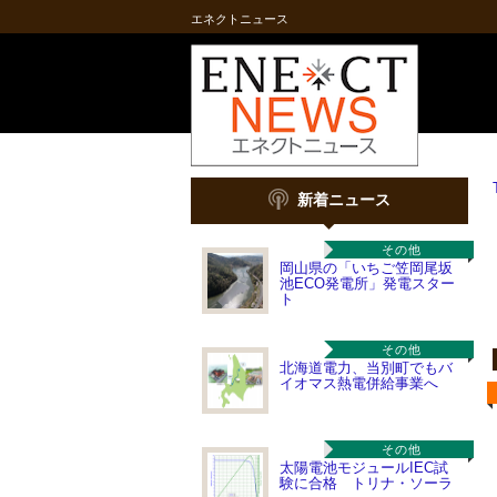
エネクトニュース
新着ニュース
その他
岡山県の「いちご笠岡尾坂
池ECO発電所」発電スター
ト
その他
北海道電力、当別町でもバ
イオマス熱電併給事業へ
その他
太陽電池モジュールIEC試
験に合格 トリナ・ソーラ