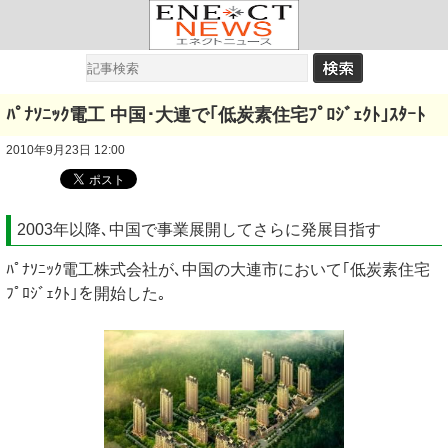
ﾊﾟﾅｿﾆｯｸ電工 中国･大連で｢低炭素住宅ﾌﾟﾛｼﾞｪｸﾄ｣ｽﾀｰﾄ
2010年9月23日 12:00
2003年以降､中国で事業展開してさらに発展目指す
ﾊﾟﾅｿﾆｯｸ電工株式会社が､中国の大連市において｢低炭素住宅
ﾌﾟﾛｼﾞｪｸﾄ｣を開始した｡