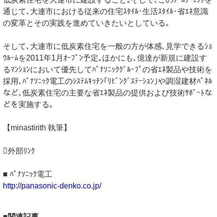
通じて､大連市における従来の住宅ｽﾀｲﾙ･生活ｽﾀｲﾙ･省ｴﾈ意識
の変革とその実践を進めていきたいとしている｡
そして､大連市に低炭素住宅を一般の方が体感､見学できるｼｮ
ｳﾙｰﾑを2011年1月ｵｰﾌﾟﾝ予定｡ほかにも､億達が新規に建設す
るﾏﾝｼｮﾝにおいて優先してﾊﾟﾅｿﾆｯｸｸﾞﾙｰﾌﾟの省ｴﾈ製品や技術を
採用､ﾊﾟﾅｿﾆｯｸ電工のｼｽﾃﾑｷｯﾁﾝ｢ﾘﾋﾞﾝｸﾞｽﾃｰｼｮﾝ｣や調湿建材ﾊﾟﾈﾙ
など､低炭素住宅の主要な省ｴﾈ製品の提供および技術ｻﾎﾟｰﾄな
どを実施する｡
【minastirith 執筆】
外部ﾘﾝｸ
■ ﾊﾟﾅｿﾆｯｸ電工
http://panasonic-denko.co.jp/
■関連記事