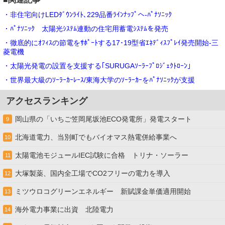
・非住宅向けLEDﾀﾞｳﾝﾗｲﾄ､229品番ﾗｲﾝﾅｯﾌﾟへ-ﾊﾟﾅｿﾆｯｸ
・ﾊﾟﾅｿﾆｯｸ 太陽光ｼｽﾃﾑ連動の住宅用蓄電ｼｽﾃﾑを発売
・徹底的にｵﾌｨｽの節電をｻﾎﾟｰﾄする17･19型省ｴﾈﾃﾞｨｽﾌﾟﾚｲ発売開始-三
菱電機
・太陽光発電の設置を支援する｢SURUGAｿｰﾗｰﾌﾟﾛｼﾞｪｸﾄﾛｰﾝ｣
・世界最大級のｿｰﾗｰｶｰﾚｰｽ/東海大学のｿｰﾗｰｶｰをﾊﾟﾅｿﾆｯｸが支援
アクセスランキング
岡山県の「いちご笠岡尾坂池ECO発電所」発電スタート
9
北海道電力、当別町でもバイオマス熱電併給事業へ
10
太陽電池モジュールIEC試験に合格 トリナ・ソーラー
11
大塚製薬、国内全工場でCO2フリーの電力を導入
12
ミツウロコグリーンエネルギー 新賦課金単価適用開始
13
海外電力事業に出資 北陸電力
14