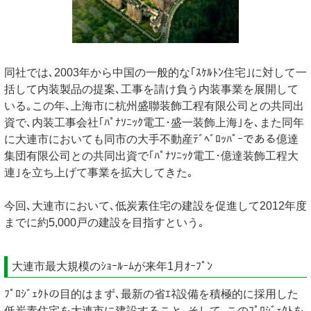
同社では､2003年から中国の一般的な｢ｽｹﾙﾄﾝ住宅｣に対して一
括して内装製品の提案､工事を請け負う内装事業を展開して
いる｡この年､上海市に杭州盛聯装飾工程有限公司との共同出
資で､内装工事会社｢ﾊﾟﾅｿﾆｯｸ電工･盛一装飾上海｣を､また同年
に大連市においても同市の大手不動産ﾃﾞﾍﾞﾛｯﾊﾟｰである億達
集団有限公司との共同出資で｢ﾊﾟﾅｿﾆｯｸ電工･億達装飾工程大
連｣を立ち上げて事業を拡大してきた｡
今回､大連市において､低炭素住宅の建設を促進して2012年度
までに約5,000戸の建設を目指すという｡
大連市最大規模のｼｮｰﾙｰﾑが来年1月ｵｰﾌﾟﾝ
ﾌﾟﾛｼﾞｪｸﾄの目的はまず､最新の省ｴﾈ設備を積極的に採用した
低炭素住宅を大連市に建設すること｡そして､このﾌﾟﾛｼﾞｪｸﾄを