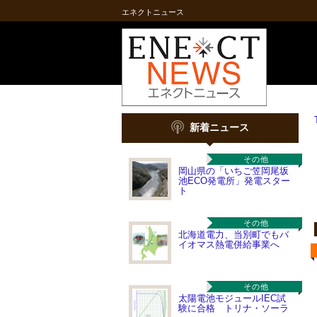
エネクトニュース
新着ニュース
その他
岡山県の「いちご笠岡尾坂
池ECO発電所」発電スター
ト
その他
北海道電力、当別町でもバ
イオマス熱電併給事業へ
その他
太陽電池モジュールIEC試
験に合格 トリナ・ソーラ