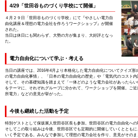
4/29「世田谷ものづくり学校にて開催」
４月２９日「世田谷ものづくり学校」にて『やさしい電力自
由化講座＆理想の電力会社を作ろうワークショップ』が開催
された。
当日は休日にも関わらず、大勢の方が集まり、大好評となっ
た。
電力自由化について学ぶ・考える
当日の講座では、2016年4月より本格化した電力自由化についてクイズ
の電力自由化事情」、「日本の電力自由化の歴史」や「電気代のコスト内
そして、その基礎知識を踏まえて「一体どのような電力会社があったらい
をテーマに、それぞれグループに分かれて、ワークショップを開催。ご近
所電力」などの意見が挙がった。
今後も継続した活動を予定
特別ゲストとして保坂展人世田谷区長も参加。世田谷区の電力自由化への
そしてこの取り組みは今後、世田谷区でも定期的に開催していくとともに
いく予定である。みんなで参加して理想の電力会社を作り、意見がそのま