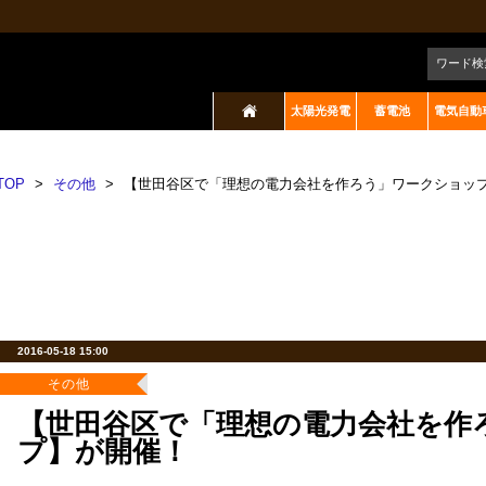
ワード検
太陽光発電
蓄電池
電気自動
TOP
>
その他
>
【世田谷区で「理想の電力会社を作ろう」ワークショッ
2016-05-18 15:00
その他
【世田谷区で「理想の電力会社を作
プ】が開催！