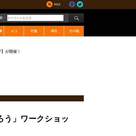
RSS
索：
車
エコ
行政
仰天
その他
プ】が開催！
ろう」ワークショッ