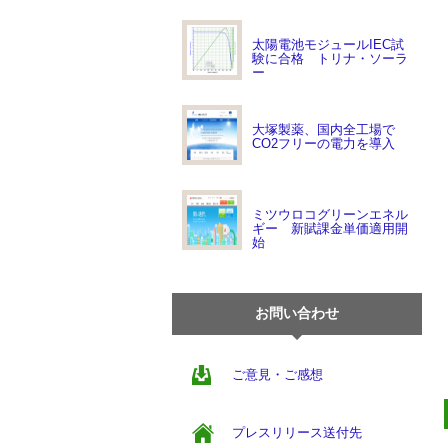
太陽電池モジュールIEC試
験に合格 トリナ・ソーラ
ー
大塚製薬、国内全工場で
CO2フリーの電力を導入
ミツウロコグリーンエネル
ギー 新賦課金単価適用開
始
お問い合わせ
ご意見・ご感想
プレスリリース送付先