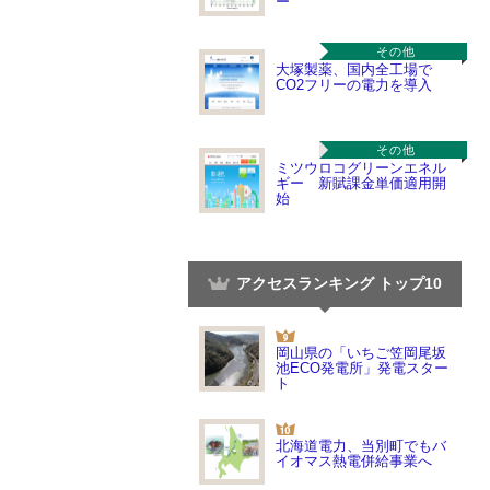
ー
その他
大塚製薬、国内全工場で
CO2フリーの電力を導入
その他
ミツウロコグリーンエネル
ギー 新賦課金単価適用開
始
アクセスランキング トップ10
岡山県の「いちご笠岡尾坂
池ECO発電所」発電スター
ト
北海道電力、当別町でもバ
イオマス熱電併給事業へ