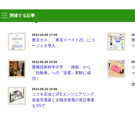
関連する記事
2012-10-05 17:00
20
東京ガス、「東京イースト21」にコ
ージェネ導入
2012-06-30 16:00
20
豊橋技術科学大学、「路面」から
「自動車」への「送電」実験に成
功！
2012-06-22 15:00
コスモ石油とJFEエンジニアリング、
急速充電器と太陽光発電の実証事業
をSSで